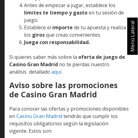
Antes de empezar a jugar, establece los
limites te tiempo y gasto
en tu sesión de
juego.
Menú Lateral
Establece el
importe
de tu apuesta y realiza
los
giros
que creas convenientes.
Juega con responsabilidad.
Si quieres saber más sobre la
oferta de juego de
Casino Gran Madrid
no te pierdas nuestro
análisis detallado
aquí
.
Aviso sobre las promociones
de Casino Gran Madrid
Para conocer las ofertas y promociones disponibles
en
Casino Gran Madrid
tendrás que cumplir los
requisitos obligatorios según la legislación
vigente. Estos son: