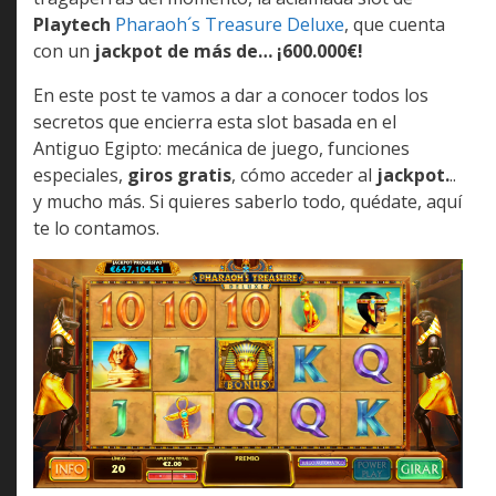
Playtech
Pharaoh´s Treasure Deluxe
, que cuenta
con un
jackpot
de más de… ¡600.000€!
En este post te vamos a dar a conocer todos los
secretos que encierra esta slot basada en el
Antiguo Egipto: mecánica de juego, funciones
especiales,
giros gratis
, cómo acceder al
jackpot.
..
y mucho más. Si quieres saberlo todo, quédate, aquí
te lo contamos.