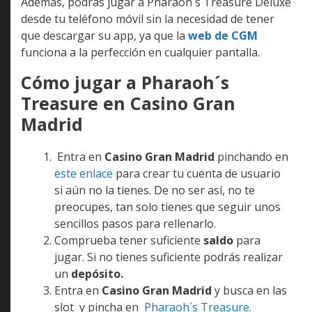
Además, podrás jugar a Pharaoh´s Treasure Deluxe
desde tu teléfono móvil sin la necesidad de tener
que descargar su app, ya que la
web de CGM
funciona a la perfección en cualquier pantalla.
Cómo jugar a Pharaoh´s
Treasure en Casino Gran
Madrid
Entra en
Casino Gran Madrid
pinchando en
este enlace
para crear tu cuenta de usuario
si aún no la tienes. De no ser así, no te
preocupes, tan solo tienes que seguir unos
sencillos pasos para rellenarlo.
Comprueba tener suficiente
saldo
para
jugar. Si no tienes suficiente podrás realizar
un
depósito.
Entra en
Casino Gran Madrid
y busca en las
slot y pincha en
Pharaoh´s Treasure.