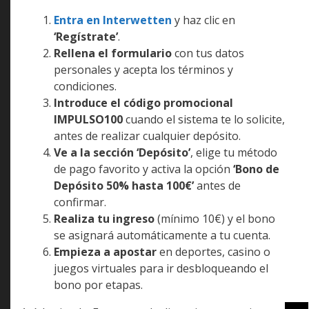
Entra en Interwetten
y haz clic en
‘Regístrate’
.
Rellena el formulario
con tus datos
personales y acepta los términos y
condiciones.
Introduce el código promocional
IMPULSO100
cuando el sistema te lo solicite,
antes de realizar cualquier depósito.
Ve a la sección ‘Depósito’
, elige tu método
de pago favorito y activa la opción
‘Bono de
Depósito 50% hasta 100€’
antes de
confirmar.
Realiza tu ingreso
(mínimo 10€) y el bono
se asignará automáticamente a tu cuenta.
Empieza a apostar
en deportes, casino o
juegos virtuales para ir desbloqueando el
bono por etapas.