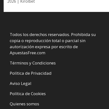
2026 | Kirolbet
Todos los derechos reservados. Prohibida su
copia o reproducción total o parcial sin
autorización expresa por escrito de
ApuestasFree.com
Términos y Condiciones
Política de Privacidad
Aviso Legal
Política de Cookies
Quienes somos