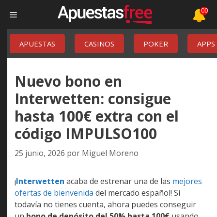
Saltar
00
Menú
al
contenido
APUESTAS
CASINOS
POKER
APPS
Nuevo bono en
Interwetten: consigue
hasta 100€ extra con el
código IMPULSO100
25 junio, 2026
por
Miguel Moreno
¡
Interwetten
acaba de estrenar una de las
mejores
ofertas de bienvenida
del mercado español! Si
todavía no tienes cuenta, ahora puedes conseguir
un
bono de depósito del 50% hasta 100€
usando