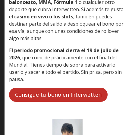
baloncesto, MMA, Fórmula 1
o cualquier otro
deporte que cubra Interwetten. Si además te gusta
el
casino en vivo o los slots
, también puedes
destinar parte del saldo a desbloquear el bono por
esa vía, aunque con unas condiciones de rollover
algo más altas.
El
periodo promocional cierra el 19 de julio de
2026
, que coincide prácticamente con el final del
Mundial. Tienes tiempo de sobra para activarlo,
usarlo y sacarle todo el partido. Sin prisa, pero sin
pausa.
Consigue tu bono en Interwetten