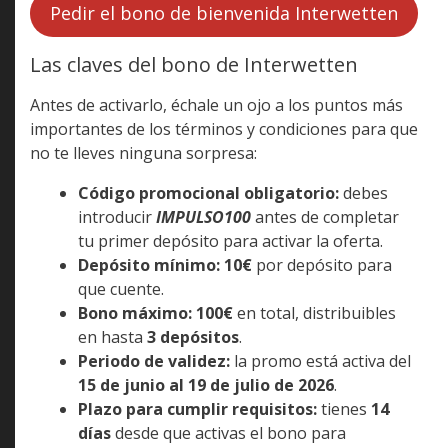
Pedir el bono de bienvenida Interwetten
Las claves del bono de Interwetten
Antes de activarlo, échale un ojo a los puntos más
importantes de los términos y condiciones para que
no te lleves ninguna sorpresa:
Código promocional obligatorio:
debes
introducir
IMPULSO100
antes de completar
tu primer depósito para activar la oferta.
Depósito mínimo:
10€
por depósito para
que cuente.
Bono máximo:
100€
en total, distribuibles
en hasta
3 depósitos
.
Periodo de validez:
la promo está activa del
15 de junio al 19 de julio de 2026
.
Plazo para cumplir requisitos:
tienes
14
días
desde que activas el bono para