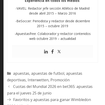
Experiencia en todos los medios
:
-VAVEL: Redactor jefe sección Atlético de Madrid
desde abril 2015 – Marzo 2016
-BeSoccer: Periodista y redactor desde diciembre
2015 – octubre 2019
-Apuestasfree: Colaborador y redactor contenidos
web octubre 2019 – actualidad
Categorías
apuestas
,
apuestas de futbol
,
apuestas
deportivas
,
Interwetten
,
Promoción
Cuotas del Mundial 2026 en bet365: apuestas
para el jueves 25 de junio
Favoritos y apuestas para ganar Wimbledon