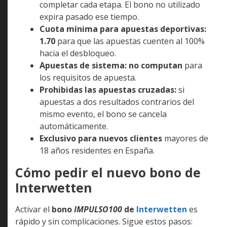
completar cada etapa. El bono no utilizado
expira pasado ese tiempo.
Cuota mínima para apuestas deportivas:
1.70
para que las apuestas cuenten al 100%
hacia el desbloqueo.
Apuestas de sistema:
no computan
para
los requisitos de apuesta.
Prohibidas las apuestas cruzadas:
si
apuestas a dos resultados contrarios del
mismo evento, el bono se cancela
automáticamente.
Exclusivo para nuevos clientes
mayores de
18 años residentes en España.
Cómo pedir el nuevo bono de
Interwetten
Activar el
bono
IMPULSO100
de
Interwetten
es
rápido y sin complicaciones. Sigue estos pasos: