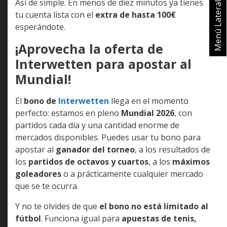
Así de simple. En menos de diez minutos ya tienes
Menú Lateral
tu cuenta lista con el
extra de hasta 100€
esperándote.
¡Aprovecha la oferta de
Interwetten para apostar al
Mundial!
El
bono de
Interwetten
llega en el momento
perfecto: estamos en pleno
Mundial 2026
, con
partidos cada día y una cantidad enorme de
mercados disponibles. Puedes usar tu bono para
apostar al
ganador del torneo
, a los resultados de
los
partidos de octavos y cuartos
, a los
máximos
goleadores
o a prácticamente cualquier mercado
que se te ocurra.
Y no te olvides de que
el bono no está limitado al
fútbol
. Funciona igual para
apuestas de tenis,