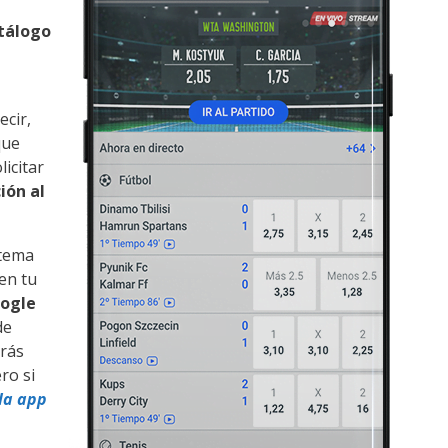
tálogo
decir,
que
olicitar
ión al
stema
en tu
ogle
de
arás
ro si
la app