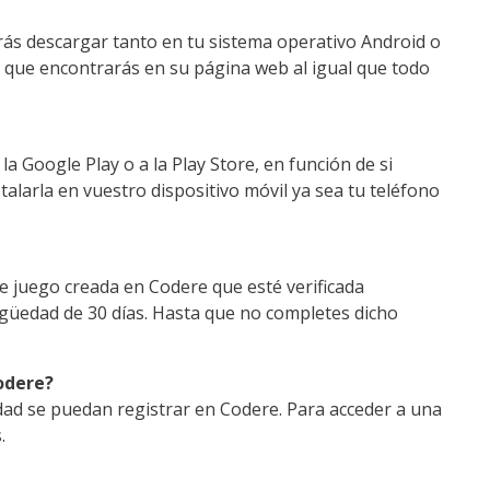
ás descargar tanto en tu sistema operativo Android o
s que encontrarás en su página web al igual que todo
 la Google Play o a la Play Store, en función de si
talarla en vuestro dispositivo móvil ya sea tu teléfono
de juego creada en Codere que esté verificada
üedad de 30 días. Hasta que no completes dicho
odere?
ad se puedan registrar en Codere. Para acceder a una
.