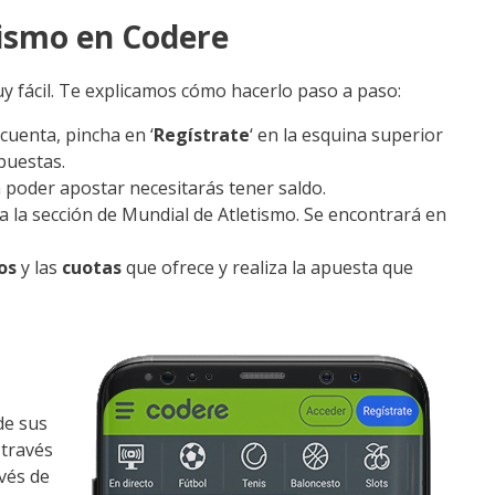
tismo en Codere
y fácil. Te explicamos cómo hacerlo paso a paso:
 cuenta, pincha en ‘
Regístrate
‘ en la esquina superior
apuestas.
a poder apostar necesitarás tener saldo.
a la sección de Mundial de Atletismo. Se encontrará en
os
y las
cuotas
que ofrece y realiza la apuesta que
de sus
 través
avés de