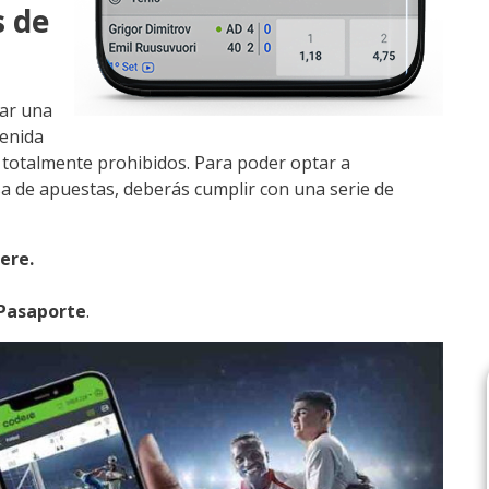
s de
ar una
venida
 totalmente prohibidos. Para poder optar a
sa de apuestas, deberás cumplir con una serie de
ere.
Pasaporte
.