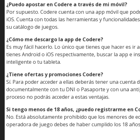
¿Puedo apostar en Codere a través de mi móvil?
Por supuesto. Codere cuenta con una app móvil que podr
iOS. Cuenta con todas las herramientas y funcionalidade
su catálogo de juegos.
¿Cómo me descargo la app de Codere?
Es muy fácil hacerlo. Lo único que tienes que hacer es ir a
tienes Android o iOS respectivamente, buscar la app e ins
inteligente o tu tableta.
¿Tiene ofertas y promociones Codere?
Sí. Para poder acceder a ellas deberás tener una cuenta 
documentalmente con tu DNI o Pasaporte y con una antig
proceso no podrás acceder a estas ventajas.
Si tengo menos de 18 años, ¿puedo registrarme en C
No. Está absolutamente prohibido que los menores de ed
operadora de juego debes de haber cumplido los 18 años