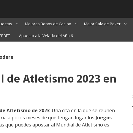
uestas
Mejores Bonos de Casino
Mejor Sala de Poker
ERBET
Apuesta a la Velada del Año 6
Codere
l de Atletismo 2023 en
de Atletismo de 2023
. Una cita en la que se reúnen
oria a pocos meses de que tengan lugar los
Juegos
 las que puedes apostar al Mundial de Atletismo es