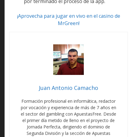
por terminado el proceso de la app.
¡Aprovecha para jugar en vivo en el casino de
MrGreen!
Juan Antonio Camacho
Formación profesional en informática, redactor
por vocación y experiencia de más de 7 años en
el sector del gambling con ApuestasFree. Desde
el primer día metido de lleno en el proyecto de
Jornada Perfecta, dirigiendo el dominio de
Segunda División y la sección de Apuestas