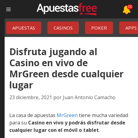
Saltar
00
Menú
al
contenido
APUESTAS
CASINOS
POKER
APPS
Disfruta jugando al
Casino en vivo de
MrGreen desde cualquier
lugar
23 diciembre, 2021
por
Juan Antonio Camacho
La casa de apuestas
MrGreen
tiene mucha variedad
para su
Casino en vivo
y podrás disfrutar desde
cualquier lugar con el móvil o tablet
.