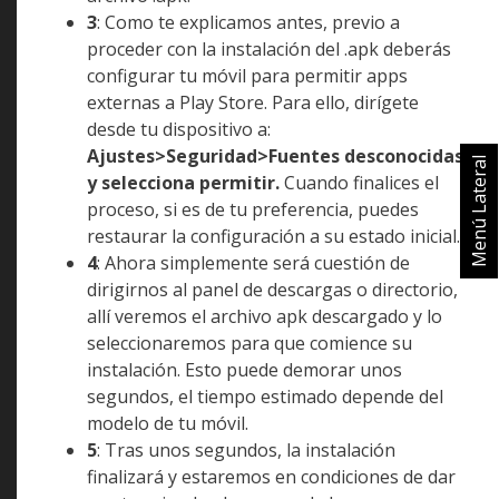
3
: Como te explicamos antes, previo a
proceder con la instalación del .apk deberás
configurar tu móvil para permitir apps
externas a Play Store. Para ello, dirígete
desde tu dispositivo a:
Ajustes>Seguridad>Fuentes desconocidas
Menú Lateral
y selecciona permitir.
Cuando finalices el
proceso, si es de tu preferencia, puedes
restaurar la configuración a su estado inicial.
4
: Ahora simplemente será cuestión de
dirigirnos al panel de descargas o directorio,
allí veremos el archivo apk descargado y lo
seleccionaremos para que comience su
instalación. Esto puede demorar unos
segundos, el tiempo estimado depende del
modelo de tu móvil.
5
: Tras unos segundos, la instalación
finalizará y estaremos en condiciones de dar