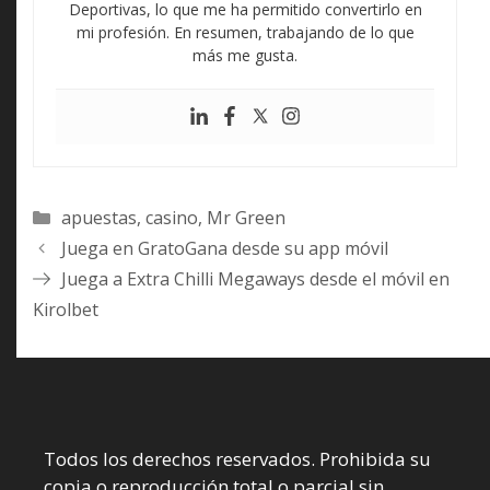
Deportivas, lo que me ha permitido convertirlo en
mi profesión. En resumen, trabajando de lo que
más me gusta.
Categorías
apuestas
,
casino
,
Mr Green
Juega en GratoGana desde su app móvil
Juega a Extra Chilli Megaways desde el móvil en
Kirolbet
Todos los derechos reservados. Prohibida su
copia o reproducción total o parcial sin