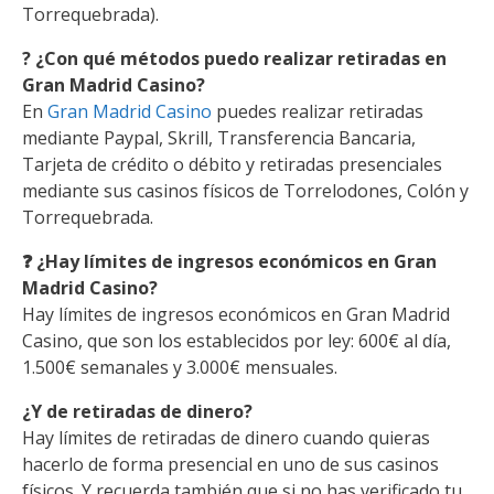
Torrequebrada).
? ¿Con qué métodos puedo realizar retiradas en
Gran Madrid Casino?
En
Gran Madrid Casino
puedes realizar retiradas
mediante Paypal, Skrill, Transferencia Bancaria,
Tarjeta de crédito o débito y retiradas presenciales
mediante sus casinos físicos de Torrelodones, Colón y
Torrequebrada.
❓ ¿Hay límites de ingresos económicos en Gran
Madrid Casino?
Hay límites de ingresos económicos en Gran Madrid
Casino, que son los establecidos por ley: 600€ al día,
1.500€ semanales y 3.000€ mensuales.
¿Y de retiradas de dinero?
Hay límites de retiradas de dinero cuando quieras
hacerlo de forma presencial en uno de sus casinos
físicos. Y recuerda también que si no has verificado tu