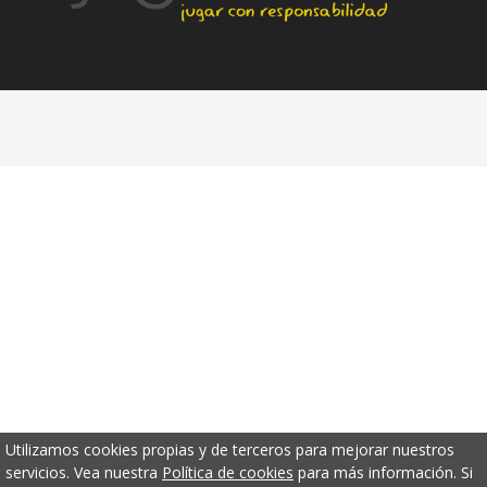
Utilizamos cookies propias y de terceros para mejorar nuestros
servicios. Vea nuestra
Política de cookies
para más información. Si