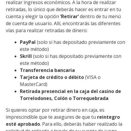
realizar ingresos económicos. A la hora de realizar
retiradas, lo único que deberás hacer es entrar en tu
cuenta y elegir la opción
‘Retirar’
dentro de tu menú
de cuenta de usuario. Allí, encontrarás las diferentes
vías para realizar retiradas de dinero:
PayPal
(solo si has depositado previamente con
este método)
Skrill
(solo si has depositado previamente con
este método)
Transferencia bancaria
Tarjeta de crédito o débito
(VISA o
MasterCard)
Retirada presencial en la caja del casino de
Torrelodones, Colón o Torrequebrada
Si quieres optar por retirar dinero en caja, es
imprescindible que te asegures de que tu
reintegro
esté aprobado
. Para ello, deberás haber realizado la