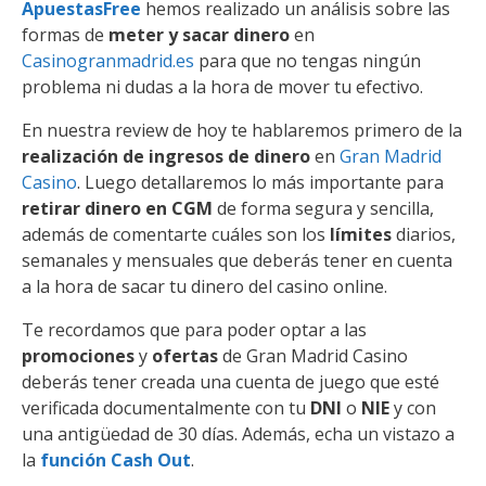
ApuestasFree
hemos realizado un análisis sobre las
formas de
meter y sacar dinero
en
Casinogranmadrid.es
para que no tengas ningún
problema ni dudas a la hora de mover tu efectivo.
En nuestra review de hoy te hablaremos primero de la
realización de ingresos de dinero
en
Gran Madrid
Casino
. Luego detallaremos lo más importante para
retirar dinero en CGM
de forma segura y sencilla,
además de comentarte cuáles son los
límites
diarios,
semanales y mensuales que deberás tener en cuenta
a la hora de sacar tu dinero del casino online.
Te recordamos que para poder optar a las
promociones
y
ofertas
de Gran Madrid Casino
deberás tener creada una cuenta de juego que esté
verificada documentalmente con tu
DNI
o
NIE
y con
una antigüedad de 30 días. Además, echa un vistazo a
la
función Cash Out
.