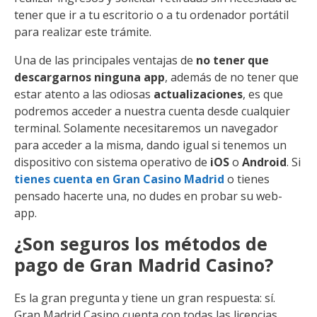
tener que ir a tu escritorio o a tu ordenador portátil
para realizar este trámite.
Una de las principales ventajas de
no tener que
descargarnos ninguna app
, además de no tener que
estar atento a las odiosas
actualizaciones
, es que
podremos acceder a nuestra cuenta desde cualquier
terminal. Solamente necesitaremos un navegador
para acceder a la misma, dando igual si tenemos un
dispositivo con sistema operativo de
iOS
o
Android
. Si
tienes cuenta en Gran Casino Madrid
o tienes
pensado hacerte una, no dudes en probar su web-
app.
¿Son seguros los métodos de
pago de Gran Madrid Casino?
Es la gran pregunta y tiene un gran respuesta: sí.
Gran Madrid Casino cuenta con todas las licencias