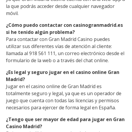
la que podrás acceder desde cualquier navegador
móvil.
¿Cómo puedo contactar con casinogranmadrid.es
si he tenido algún problema?
Para contactar con Gran Madrid Casino puedes
utilizar sus diferentes vías de atención al cliente:
llamada al 918 561 111, un correo electrónico desde el
formulario de la web o a través del chat online.
¿Es legal y seguro jugar en el casino online Gran
Madrid?
Jugar en el casino online de Gran Madrid es
totalmente seguro y legal, ya que es un operador de
juego que cuenta con todas las licencias y permisos
necesarios para ejercer de forma legal en España.
¿Tengo que ser mayor de edad para jugar en Gran
Casino Madrid?