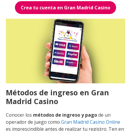
Crea tu cuenta en Gran Madrid Casino
Métodos de ingreso en Gran
Madrid Casino
Conocer los
métodos de ingreso y pago
de un
operador de juego como
Gran Madrid Casino Online
es imprescindible antes de realizar tu registro. Ten en