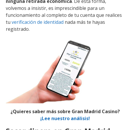
ninguna retirada económica
. De esta forma,
volvemos a insistir, es imprescindible para un
funcionamiento al completo de tu cuenta que realices
tu
verificación de identidad
nada más te hayas
registrado.
¿Quieres saber más sobre Gran Madrid Casino?
¡Lee nuestro análisis!