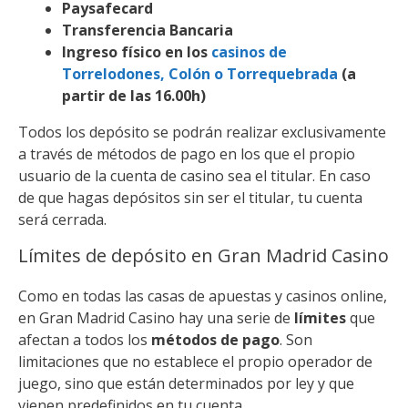
Paysafecard
Transferencia Bancaria
Ingreso físico en los
casinos de
Torrelodones, Colón o Torrequebrada
(a
partir de las 16.00h)
Todos los depósito se podrán realizar exclusivamente
a través de métodos de pago en los que el propio
usuario de la cuenta de casino sea el titular. En caso
de que hagas depósitos sin ser el titular, tu cuenta
será cerrada.
Límites de depósito en Gran Madrid Casino
Como en todas las casas de apuestas y casinos online,
en Gran Madrid Casino hay una serie de
límites
que
afectan a todos los
métodos de pago
. Son
limitaciones que no establece el propio operador de
juego, sino que están determinados por ley y que
vienen predefinidos en tu cuenta.