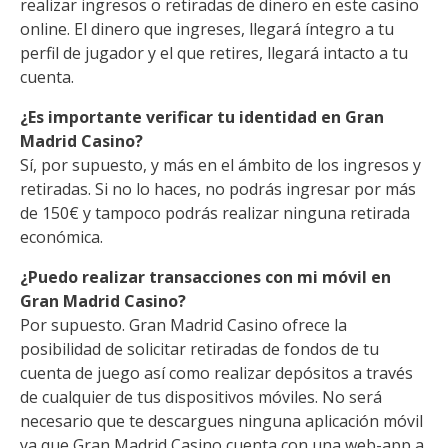
realizar ingresos o retiradas de dinero en este casino
online. El dinero que ingreses, llegará íntegro a tu
perfil de jugador y el que retires, llegará intacto a tu
cuenta.
¿Es importante verificar tu identidad en Gran
Madrid Casino?
Sí, por supuesto, y más en el ámbito de los ingresos y
retiradas. Si no lo haces, no podrás ingresar por más
de 150€ y tampoco podrás realizar ninguna retirada
económica.
¿Puedo realizar transacciones con mi móvil en
Gran Madrid Casino?
Por supuesto. Gran Madrid Casino ofrece la
posibilidad de solicitar retiradas de fondos de tu
cuenta de juego así como realizar depósitos a través
de cualquier de tus dispositivos móviles. No será
necesario que te descargues ninguna aplicación móvil
ya que Gran Madrid Casino cuenta con una web-app a