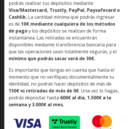
podrás realizar tus depósitos mediante
Visa/Mastercard, Trustly, PayPal, Paysafecard o
Cashlib.
La cantidad mínima que podrás ingresar
es de
10€ mediante cualquiera de los métodos
de pago
y los depósitos se realizan de forma
instantánea. Las retiradas se encuentran
disponibles mediante transferencia bancaria para
que las operaciones sean totalmente seguras, y el
mínimo que podrás sacar será de 30€.
Es importante que tengas en cuenta que hasta el
momento que no verifiques documentalmente tu
identidad, no podrás hacer depósitos de más de
150€ ni retiradas de más de 0€
. Una vez lo hagas,
podrás depositar hasta
600€ al día, 1.500€ a la
semana y 3.000€ al mes.