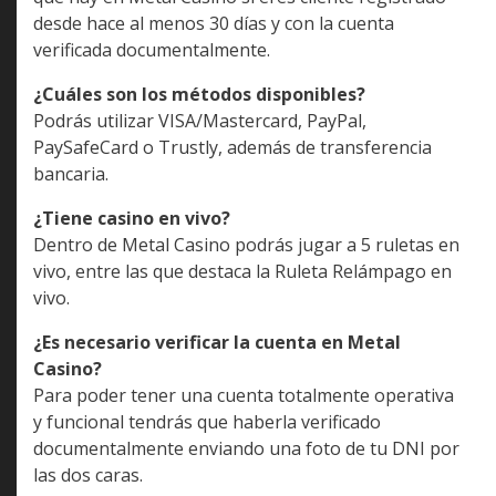
desde hace al menos 30 días y con la cuenta
verificada documentalmente.
¿Cuáles son los métodos disponibles?
Podrás utilizar VISA/Mastercard, PayPal,
PaySafeCard o Trustly, además de transferencia
bancaria.
¿Tiene casino en vivo?
Dentro de Metal Casino podrás jugar a 5 ruletas en
vivo, entre las que destaca la Ruleta Relámpago en
vivo.
¿Es necesario verificar la cuenta en Metal
Casino?
Para poder tener una cuenta totalmente operativa
y funcional tendrás que haberla verificado
documentalmente enviando una foto de tu DNI por
las dos caras.