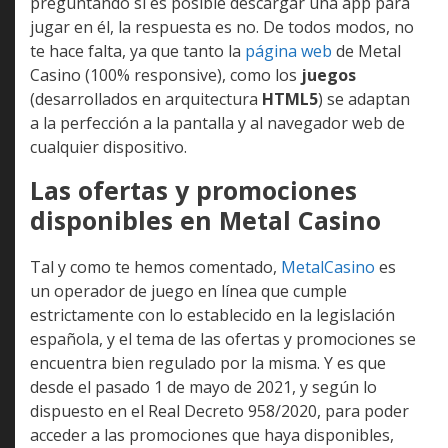
preguntando si es posible descargar una app para
jugar en él, la respuesta es no. De todos modos, no
te hace falta, ya que tanto la
página web
de Metal
Casino (100% responsive), como los
juegos
(desarrollados en arquitectura
HTML5
) se adaptan
a la perfección a la pantalla y al navegador web de
cualquier dispositivo.
Las ofertas y promociones
disponibles en Metal Casino
Tal y como te hemos comentado,
MetalCasino
es
un operador de juego en línea que cumple
estrictamente con lo establecido en la legislación
española, y el tema de las ofertas y promociones se
encuentra bien regulado por la misma. Y es que
desde el pasado 1 de mayo de 2021, y según lo
dispuesto en el Real Decreto 958/2020, para poder
acceder a las promociones que haya disponibles,