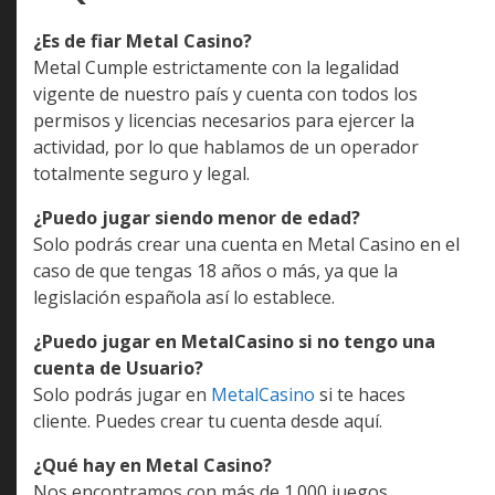
¿Es de fiar Metal Casino?
Metal Cumple estrictamente con la legalidad
vigente de nuestro país y cuenta con todos los
permisos y licencias necesarios para ejercer la
actividad, por lo que hablamos de un operador
totalmente seguro y legal.
¿Puedo jugar siendo menor de edad?
Solo podrás crear una cuenta en Metal Casino en el
caso de que tengas 18 años o más, ya que la
legislación española así lo establece.
¿Puedo jugar en MetalCasino si no tengo una
cuenta de Usuario?
Solo podrás jugar en
MetalCasino
si te haces
cliente. Puedes crear tu cuenta desde aquí.
¿Qué hay en Metal Casino?
Nos encontramos con más de 1.000 juegos