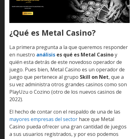
¿Qué es Metal Casino?
La primera pregunta a la que queremos responder
en nuestro
análisis
es qué es Metal Casino
y
quién esta detrás de este novedoso operador de
juego. Pues bien, Metal Casino es un operador de
juego que pertenece al grupo
Skill on Net
, que a
su vez administra otros grandes casinos como son
PlayUzu o Cozino (otro de los nuevos casinos de
2022).
El hecho de contar con el respaldo de una de las
mayores empresas del sector
hace que Metal
Casino pueda ofrecer una gran cantidad de juegos
a sus usuarios registrados, y por eso podemos