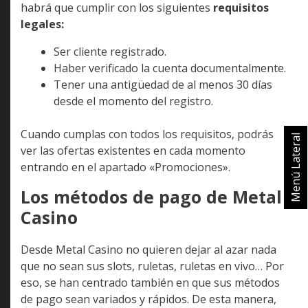
habrá que cumplir con los siguientes
requisitos
legales:
Ser cliente registrado.
Haber verificado la cuenta documentalmente.
Tener una antigüedad de al menos 30 días
desde el momento del registro.
Cuando cumplas con todos los requisitos, podrás
Menú Lateral
ver las ofertas existentes en cada momento
entrando en el apartado «Promociones».
Los métodos de pago de Metal
Casino
Desde Metal Casino no quieren dejar al azar nada
que no sean sus slots, ruletas, ruletas en vivo… Por
eso, se han centrado también en que sus métodos
de pago sean variados y rápidos. De esta manera,