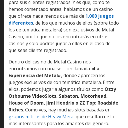
para sus clientes registrados. Y es que, como te
hemos comentado antes, hablamos de un casino
que ofrece nada menos que más de
1.000 juegos
diferentes
, de los que muchos de ellos (sobre todo
los de temática metalera) son exclusivos de Metal
Casino, por lo que no los encontrarás en otros
casinos y solo podrás jugar a ellos en el caso de
que seas cliente registrado.
Dentro del casino de Metal Casino nos
encontramos con una sección llamada
«La
Experiencia del Metal»,
donde aparecen los
juegos exclusivos de con temática metalera. Entre
ellos, podemos jugar a algunos títulos como
Ozzy
Osbourne VideoSlots, Sabaton, Motorhead,
House of Doom, Jimi Hendrix o ZZ Top: Roadside
Riches
. Como ves, hay muchas slots basadas en
grupos míticos de Heavy Metal
que resultan de lo
más interesantes para los amantes del género.