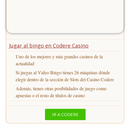
Jugar al bingo en Codere Casino
Uno de los mejores y más grandes casinos de la
actualidad
Si juegas al Video Bingo tienes 26 máquinas dónde
elegir dentro de la sección de Slots del Casino Codere
Además, tienes otras posibilidades de juego como
apuestas o el resto de títulos de casino
IR A CODERE