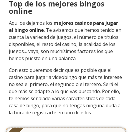
Top de los mejores bingos
online
Aqui os dejamos los
mejores casinos para jugar
al bingo online
. Te avisamos que hemos tenido en
cuenta la variedad de juegos, el número de títulos
disponibles, el resto del casino, la acalidad de los
juegos… vaya, son muchísimos factores los que
hemos puesto en una balanza.
Con esto queremos decir que es posible que el
casino para jugar a videobingo que más te interese
no sea el primero, el segundo o el tercero. Será el
que más se adapte a lo que vas buscando. Por ello,
te hemos señalado varias características de cada
casa de bingo, para que no tengas ninguna duda a
la hora de registrarte en uno de ellos.