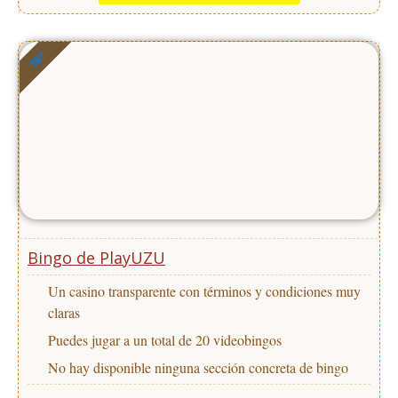
18º
Bingo de PlayUZU
Un casino transparente con términos y condiciones muy
claras
Puedes jugar a un total de 20 videobingos
No hay disponible ninguna sección concreta de bingo