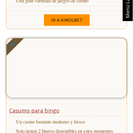
Menú Lateral
Una gran variedad de juegos de casino
IR A KIROLBET
10º
Casumo para bingo
Un casino bastante moderno y fresco
Solo tienen 2 bingos disponibles en estos momentos