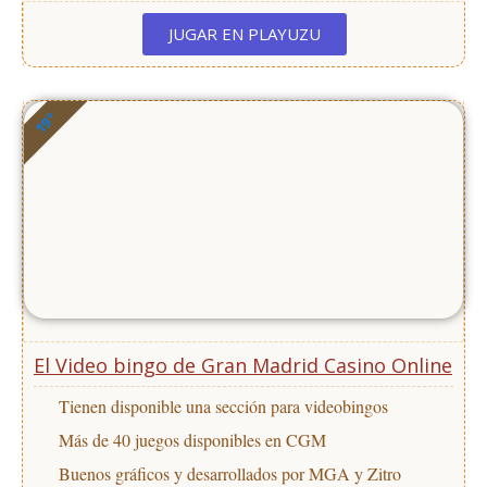
JUGAR EN PLAYUZU
19º
El Video bingo de Gran Madrid Casino Online
Tienen disponible una sección para videobingos
Más de 40 juegos disponibles en CGM
Buenos gráficos y desarrollados por MGA y Zitro