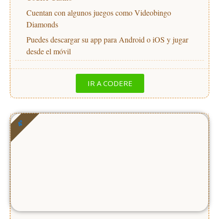
Cuentan con algunos juegos como Videobingo
Diamonds
Puedes descargar su app para Android o iOS y jugar
desde el móvil
IR A CODERE
4º