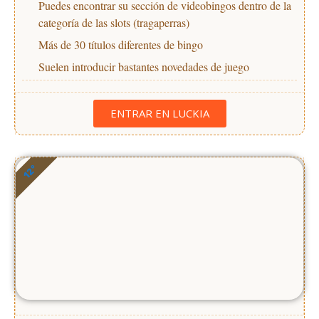
Puedes encontrar su sección de videobingos dentro de la
categoría de las slots (tragaperras)
Más de 30 títulos diferentes de bingo
Suelen introducir bastantes novedades de juego
ENTRAR EN LUCKIA
12º