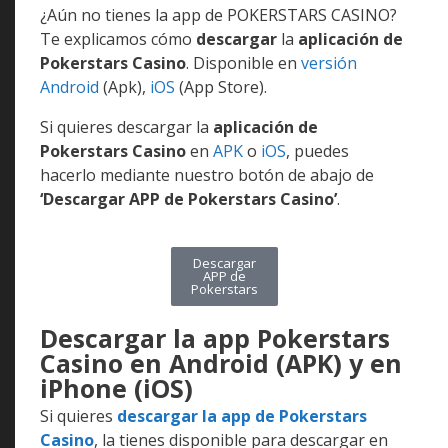
¿Aún no tienes la app de POKERSTARS CASINO?
Te explicamos cómo
descargar
la
aplicación de
Pokerstars Casino
. Disponible en
versión
Android
(Apk),
iOS
(App Store).
Si quieres descargar la
aplicación de
Pokerstars Casino
en
APK
o
iOS
, puedes
hacerlo mediante nuestro botón de abajo de
‘Descargar APP de Pokerstars Casino’
.
Descargar
APP de
Pokerstars
Descargar la app Pokerstars
Casino en Android (APK) y en
iPhone (iOS)
Si quieres
descargar la app de Pokerstars
Casino
, la tienes disponible para descargar en