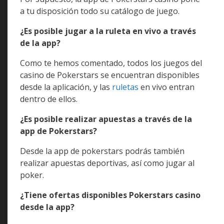
a tu disposición todo su catálogo de juego.
¿Es posible jugar a la ruleta en vivo a través
de la app?
Como te hemos comentado, todos los juegos del
casino de Pokerstars se encuentran disponibles
desde la aplicación, y las
ruletas
en vivo entran
dentro de ellos.
¿Es posible realizar apuestas a través de la
app de Pokerstars?
Desde la app de pokerstars podrás también
realizar apuestas deportivas, así como jugar al
poker.
¿Tiene ofertas disponibles Pokerstars casino
desde la app?