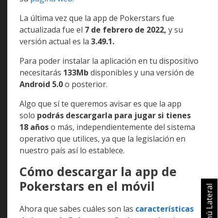
La última vez que la app de Pokerstars fue
actualizada fue el
7 de febrero de 2022,
y su
versión actual es la
3.49.1.
Para poder instalar la aplicación en tu dispositivo
necesitarás
133Mb
disponibles y una versión de
Android 5.0
o posterior.
Algo que sí te queremos avisar es que la app
solo
podrás descargarla para jugar si tienes
18 años
o más, independientemente del sistema
operativo que utilices, ya que la legislación en
nuestro país así lo establece.
Cómo descargar la app de
Pokerstars en el móvil
Menú Lateral
Ahora que sabes cuáles son las
características