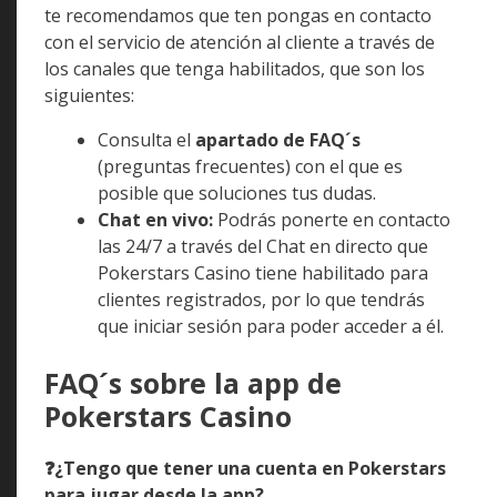
te recomendamos que ten pongas en contacto
con el servicio de atención al cliente a través de
los canales que tenga habilitados, que son los
siguientes:
Consulta el
apartado de FAQ´s
(preguntas frecuentes) con el que es
posible que soluciones tus dudas.
Chat en vivo:
Podrás ponerte en contacto
las 24/7 a través del Chat en directo que
Pokerstars Casino tiene habilitado para
clientes registrados, por lo que tendrás
que iniciar sesión para poder acceder a él.
FAQ´s sobre la app de
Pokerstars Casino
❓¿Tengo que tener una cuenta en Pokerstars
para jugar desde la app?