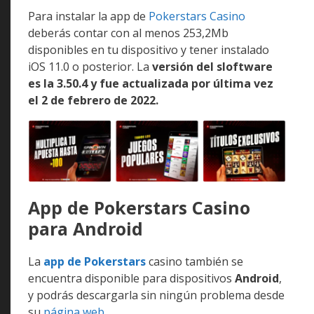
Para instalar la app de
Pokerstars Casino
deberás contar con al menos 253,2Mb
disponibles en tu dispositivo y tener instalado
iOS 11.0 o posterior. La
versión del sloftware
es la 3.50.4 y fue actualizada por última vez
el 2 de febrero de 2022.
App de Pokerstars Casino
para Android
La
app de Pokerstars
casino también se
encuentra disponible para dispositivos
Android
,
y podrás descargarla sin ningún problema desde
su
página web.