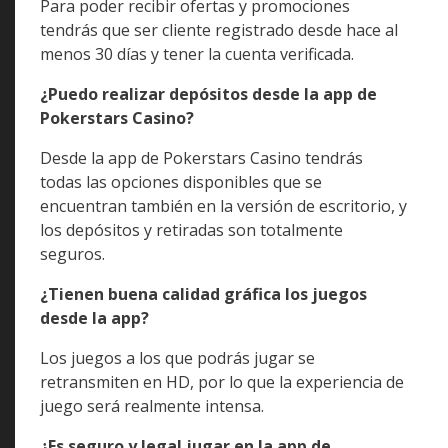
Para poder recibir ofertas y promociones
tendrás que ser cliente registrado desde hace al
menos 30 días y tener la cuenta verificada.
¿Puedo realizar depósitos desde la app de
Pokerstars Casino?
Desde la app de Pokerstars Casino tendrás
todas las opciones disponibles que se
encuentran también en la versión de escritorio, y
los depósitos y retiradas son totalmente
seguros.
¿Tienen buena calidad gráfica los juegos
desde la app?
Los juegos a los que podrás jugar se
retransmiten en HD, por lo que la experiencia de
juego será realmente intensa.
¿Es seguro y legal jugar en la app de