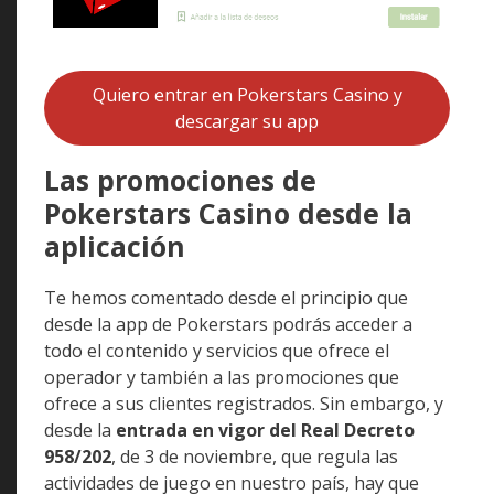
Quiero entrar en Pokerstars Casino y
descargar su app
Las promociones de
Pokerstars Casino desde la
aplicación
Te hemos comentado desde el principio que
desde la app de Pokerstars podrás acceder a
todo el contenido y servicios que ofrece el
operador y también a las promociones que
ofrece a sus clientes registrados. Sin embargo, y
desde la
entrada en vigor del Real Decreto
958/202
, de 3 de noviembre, que regula las
actividades de juego en nuestro país, hay que