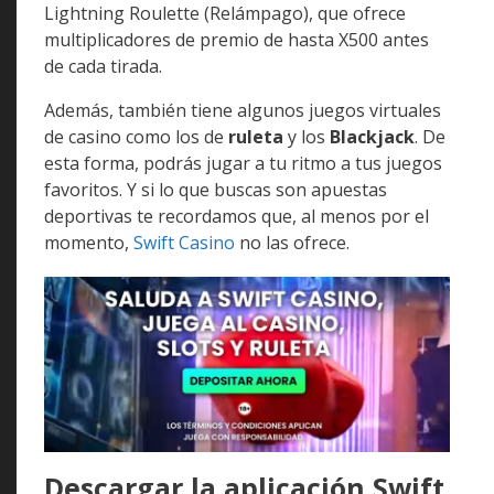
Lightning Roulette (Relámpago), que ofrece
multiplicadores de premio de hasta X500 antes
de cada tirada.
Además, también tiene algunos juegos virtuales
de casino como los de
ruleta
y los
Blackjack
. De
esta forma, podrás jugar a tu ritmo a tus juegos
favoritos. Y si lo que buscas son apuestas
deportivas te recordamos que, al menos por el
momento,
Swift Casino
no las ofrece.
Descargar la aplicación Swift