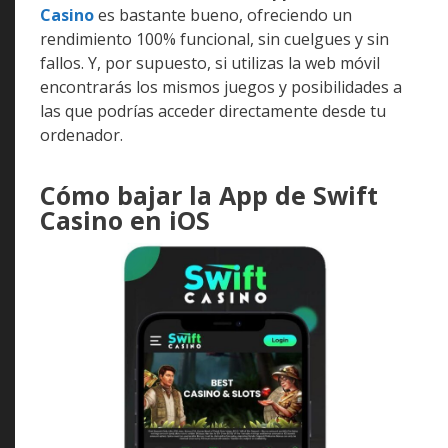
Casino
es bastante bueno, ofreciendo un
rendimiento 100% funcional, sin cuelgues y sin
fallos. Y, por supuesto, si utilizas la web móvil
encontrarás los mismos juegos y posibilidades a
las que podrías acceder directamente desde tu
ordenador.
Cómo bajar la App de Swift
Casino en iOS