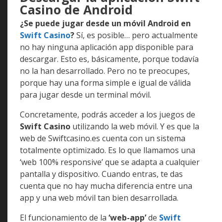
Casino de Android
¿Se puede jugar desde un móvil Android en
Swift Casino
?
Sí, es posible… pero actualmente
no hay ninguna aplicación app disponible para
descargar. Esto es, básicamente, porque todavía
no la han desarrollado. Pero no te preocupes,
porque hay una forma simple e igual de válida
para jugar desde un terminal móvil.
Concretamente, podrás acceder a los juegos de
Swift Casino
utilizando la web móvil. Y es que la
web de Swiftcasino.es cuenta con un sistema
totalmente optimizado. Es lo que llamamos una
‘web 100% responsive’ que se adapta a cualquier
pantalla y dispositivo. Cuando entras, te das
cuenta que no hay mucha diferencia entre una
app y una web móvil tan bien desarrollada.
El funcionamiento de la
‘web-app’
de
Swift