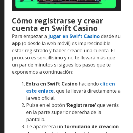
Cómo registrarse y crear
cuenta en Swift Casino
Para empezar a
jugar en Swift Casino
desde su
app
(o desde la web móvil) es imprescindible
estar registrado y haber creado una cuenta. El
proceso es sencillísimo y no te llevará más que
un par de minutos si sigues los pasos que te
exponemos a continuación:
Entra en Swift Casino
haciendo
clic en
este enlace
, que te llevará directamente a
la web oficial.
Pulsa en el botón
‘Registrarse’
que verás
en la parte superior derecha de la
pantalla.
Te aparecerá un
formulario de creación