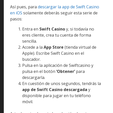
Así pues, para
descargar la app de Swift Casino
en iOS
solamente deberás seguir esta serie de
pasos:
Entra en
Swift Casino
y, si todavía no
eres cliente, crea tu cuenta de forma
sencilla.
Accede a la
App Store
(tienda virtual de
Apple). Escribe Swift Casino en el
buscador.
Pulsa en la aplicación de Swiftcasino y
pulsa en el botón
‘Obtener’
para
descargarla.
En cuestión de unos segundos, tendrás la
app de Swift Casino descargada
y
disponible para jugar en tu teléfono
móvil.