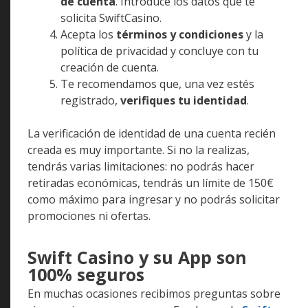
de cuenta
. Introduce los datos que te
solicita SwiftCasino.
Acepta los
términos y condiciones
y la
política de privacidad y concluye con tu
creación de cuenta.
Te recomendamos que, una vez estés
registrado,
verifiques tu identidad
.
La verificación de identidad de una cuenta recién
creada es muy importante. Si no la realizas,
tendrás varias limitaciones: no podrás hacer
retiradas económicas, tendrás un límite de 150€
como máximo para ingresar y no podrás solicitar
promociones ni ofertas.
Swift Casino y su App son
100% seguros
En muchas ocasiones recibimos preguntas sobre