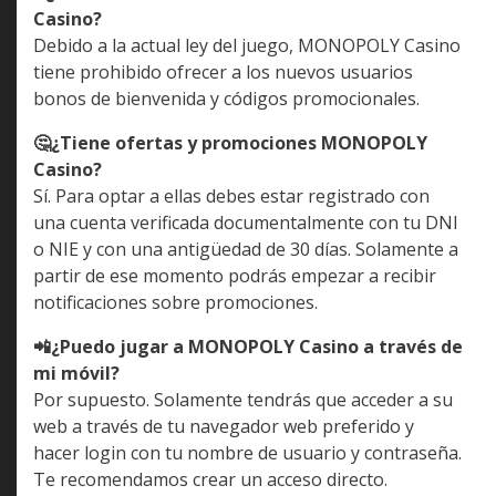
Casino?
Debido a la actual ley del juego, MONOPOLY Casino
tiene prohibido ofrecer a los nuevos usuarios
bonos de bienvenida y códigos promocionales.
🤔¿Tiene ofertas y promociones MONOPOLY
Casino?
Sí. Para optar a ellas debes estar registrado con
una cuenta verificada documentalmente con tu DNI
o NIE y con una antigüedad de 30 días. Solamente a
partir de ese momento podrás empezar a recibir
notificaciones sobre promociones.
📲¿Puedo jugar a MONOPOLY Casino a través de
mi móvil?
Por supuesto. Solamente tendrás que acceder a su
web a través de tu navegador web preferido y
hacer login con tu nombre de usuario y contraseña.
Te recomendamos crear un acceso directo.