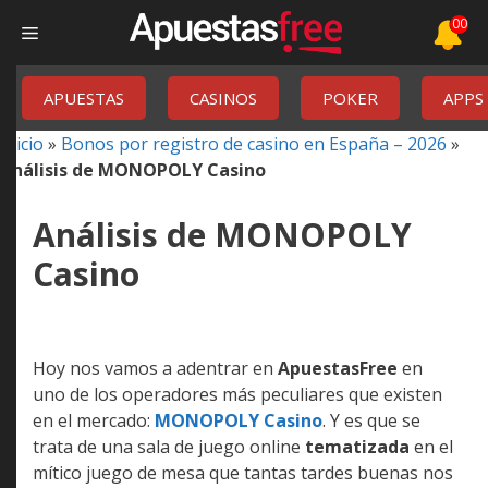
Saltar
4
Menú
al
contenido
APUESTAS
CASINOS
POKER
APPS
Inicio
»
Bonos por registro de casino en España – 2026
»
Análisis de MONOPOLY Casino
Análisis de MONOPOLY
Casino
Hoy nos vamos a adentrar en
ApuestasFree
en
uno de los operadores más peculiares que existen
en el mercado:
MONOPOLY
Casino
. Y es que se
trata de una sala de juego online
tematizada
en el
mítico juego de mesa que tantas tardes buenas nos