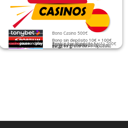
Bono Casino 500€
Bono sin depósito 10€ + 100€
Triplica 1er depósito hasta 200€
Bono Casino 500€
Bono 200% hasta 200€
80 giros gratis de bienvenida
50 giros gratis con 1ª apuesta
extra