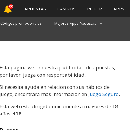
00
APUESTAS
CASINOS
POKER
APPS
Códigos promocionales
Mejores Apps Apuestas
Esta página web muestra publicidad de apuestas,
por favor, juega con responsabilidad.
Si necesita ayuda en relación con sus hábitos de
juego, encontrará más información en
Juego Seguro
.
Esta web está dirigida únicamente a mayores de 18
años.
+18
.