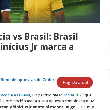
a vs Brasil: Brasil
nícius Jr marca a
o
Bono de apuestas de Codere
¡Registrarse!
scocia vs Brasil
, un partido del
Mundial 2026
que
ña. La promoción mejora una apuesta combinada muy
can y Vinícius Jr anota al menos un gol
. La cuota