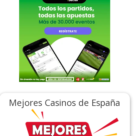
Mejores Casinos de España