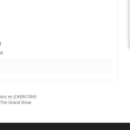
)
20
emios en JOKERCOINS
en The Grand Show