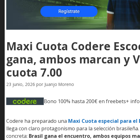
Maxi Cuota Codere Escoci
gana, ambos marcan y Vi
cuota 7.00
23 junio, 2026
por
Juanjo Moreno
Bono 100% hasta 200€ en freebets
+ inf
Codere ha preparado una
Maxi Cuota especial para el E
llega con claro protagonismo para la selección brasile
concreta:
Brasil gana el encuentro, ambos equipos mar