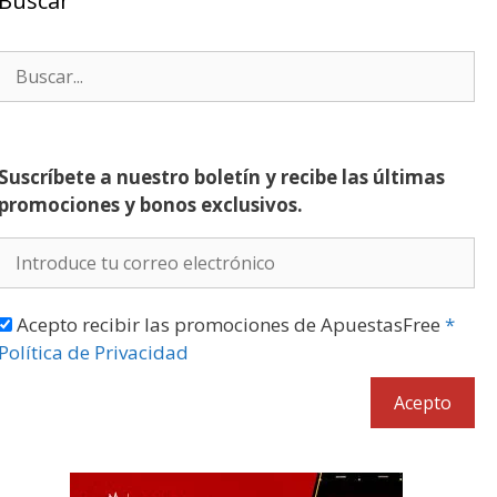
Buscar
Buscar:
Suscríbete a nuestro boletín y recibe las últimas
promociones y bonos exclusivos.
Acepto recibir las promociones de ApuestasFree
*
Política de Privacidad