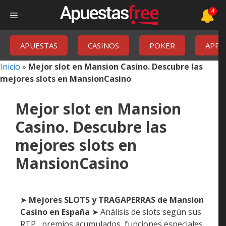
4
APUESTAS
CASINOS
POKER
APPS
Inicio
»
Mejor slot en Mansion Casino. Descubre las
mejores slots en MansionCasino
Mejor slot en Mansion
Casino. Descubre las
mejores slots en
MansionCasino
➤
Mejores SLOTS y TRAGAPERRAS de Mansion
Casino en España
➤ Análisis de slots según sus
RTP , premios acumulados, funciones especiales