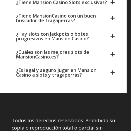
¿Tiene Mansion Casino Slots exclusivas?
¿Tiene MansionCasino con un buen
buscador de tragaperras?
¿Hay slots con Jackpots o botes
progresivos en Mansion Casino?
¿Cuáles son las mejores slots de
MansionCasino.es?
¿Es legal y seguro jugar en Mansion
Casino a slots y tragaperras?
Todos los derechos reservados. Prohibida su
copia o reproducción total o parcial sin