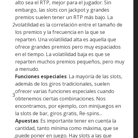
alto sea el RTP, mejor para el jugador. Sin
embargo, las slots con jackpot y grandes
premios suelen tener un RTP más bajo. La
2
volatilidad es la correlación entre el tamaño de
los premios y la frecuencia en la que se
reparten. Una volatilidad alta es aquella que
ofrece grandes premios pero muy espaciados
en el tiempo. La volatilidad baja es que se
reparten muchos premios pequeños, pero muy
a menudo.
Funciones especiales
: La mayoría de las slots,
además de los giros tradicionales, suelen
ofrecer varias funciones especiales cuando
3
obtenemos ciertas combinaciones. Nos
encontramos, por ejemplo, con minijuegos en
la slots de bar, giros gratis, Re-spins...
Apuestas
: Es importante tener en cuenta la
cantidad, tanto mínima como máxima, que se
puede poner en juego. Hay slots a las que