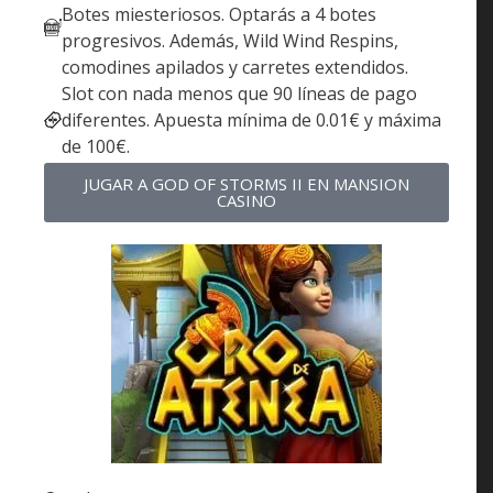
Botes miesteriosos. Optarás a 4 botes
progresivos. Además, Wild Wind Respins,
comodines apilados y carretes extendidos.
Slot con nada menos que 90 líneas de pago
diferentes. Apuesta mínima de 0.01€ y máxima
de 100€.
JUGAR A GOD OF STORMS II EN MANSION
CASINO