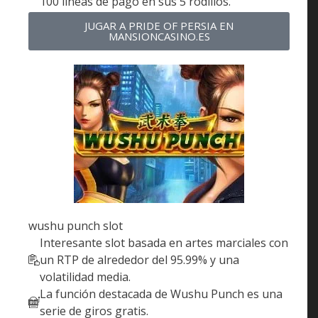
100 líneas de pago en sus 5 rodillos.
JUGAR A PRIDE OF PERSIA EN
MANSIONCASINO.ES
wushu punch slot
Interesante slot basada en artes marciales con
un RTP de alrededor del 95.99% y una
volatilidad media.
La función destacada de Wushu Punch es una
serie de giros gratis.