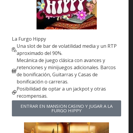
La Furgo Hippy
Una slot de bar de volatilidad media y un RTP
aproximado del 90%.
Mecánica de juego clásica con avances y
retenciones y minijuegos adicionales. Barcos
de bonificación, Guitarras y Casas de
bonificación o carreras.
Posibilidad de optar a un jackpot y otras
recompensas.
ENTRAR EN MANSION CASINO Y JUGAR A LA
FURGO HIPPY