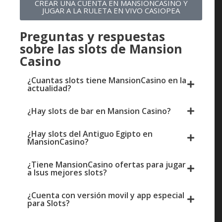
CREAR UNA CUENTA EN MANSIONCASINO Y
JUGAR A LA RULETA EN VIVO CASIOPEA
Preguntas y respuestas
sobre las slots de Mansion
Casino
¿Cuantas slots tiene MansionCasino en la
actualidad?
¿Hay slots de bar en Mansion Casino?
¿Hay slots del Antiguo Egipto en
MansionCasino?
¿Tiene MansionCasino ofertas para jugar
a lsus mejores slots?
¿Cuenta con versión movil y app especial
para Slots?