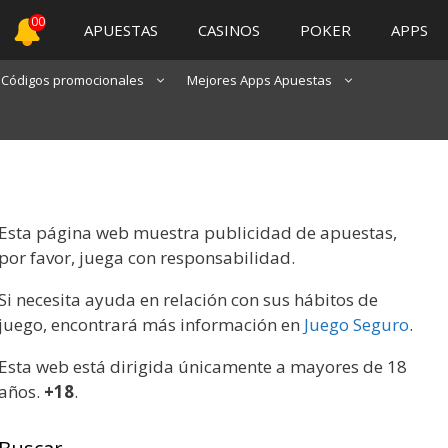
00
APUESTAS
CASINOS
POKER
APPS
Códigos promocionales
Mejores Apps Apuestas
Esta página web muestra publicidad de apuestas,
por favor, juega con responsabilidad.
Si necesita ayuda en relación con sus hábitos de
juego, encontrará más información en
Juego Seguro
.
Esta web está dirigida únicamente a mayores de 18
años.
+18
.