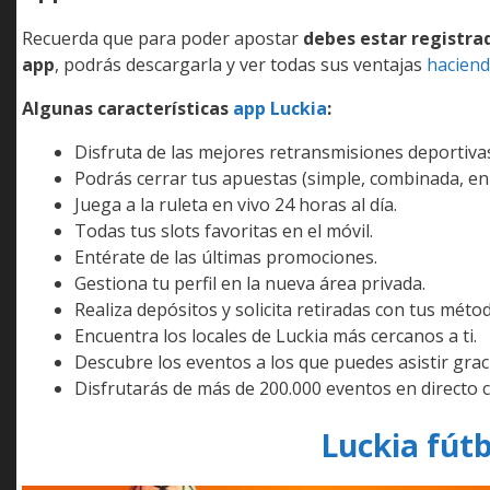
Recuerda que para poder apostar
debes estar registra
app
, podrás descargarla y ver todas sus ventajas
haciendo
Algunas características
app Luckia
:
Disfruta de las mejores retransmisiones deportiva
Podrás cerrar tus apuestas (simple, combinada, en 
Juega a la ruleta en vivo 24 horas al día.
Todas tus slots favoritas en el móvil.
Entérate de las últimas promociones.
Gestiona tu perfil en la nueva área privada.
Realiza depósitos y solicita retiradas con tus méto
Encuentra los locales de Luckia más cercanos a ti.
Descubre los eventos a los que puedes asistir graci
Disfrutarás de más de 200.000 eventos en directo 
Luckia fútb