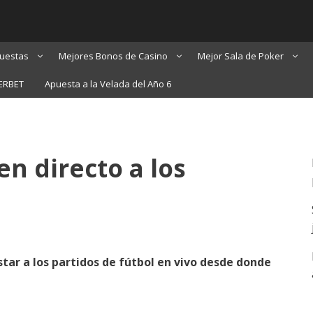
uestas
Mejores Bonos de Casino
Mejor Sala de Poker
ERBET
Apuesta a la Velada del Año 6
n directo a los
tar a los partidos de fútbol en vivo desde donde