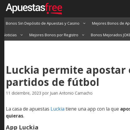
Saltar
al
contenido
Bonos Sin Depósito de Apuestas y Casino
Mejores Bonos de Ap
Noticias
Mejores Bonos por Registro
Bonos Mejorados JOK
Luckia permite apostar e
partidos de fútbol
11 diciembre, 2023
por
Juan Antonio Camacho
La casa de apuestas
Luckia
tiene una app con la que
apos
quieras
.
App Luckia