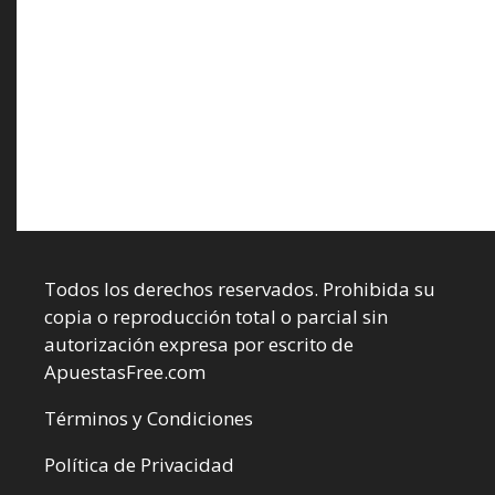
Todos los derechos reservados. Prohibida su
copia o reproducción total o parcial sin
autorización expresa por escrito de
ApuestasFree.com
Términos y Condiciones
Política de Privacidad