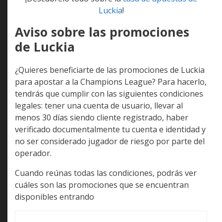
Luckia
!
Aviso sobre las promociones
de Luckia
¿Quieres beneficiarte de las promociones de Luckia
para apostar a la Champions League? Para hacerlo,
tendrás que cumplir con las siguientes condiciones
legales: tener una cuenta de usuario, llevar al
menos 30 días siendo cliente registrado, haber
verificado documentalmente tu cuenta e identidad y
no ser considerado jugador de riesgo por parte del
operador.
Cuando reúnas todas las condiciones, podrás ver
cuáles son las promociones que se encuentran
disponibles entrando