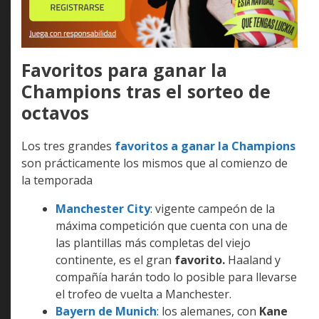
Favoritos para ganar la
Champions tras el sorteo de
octavos
Los tres grandes
favoritos a ganar la Champions
son prácticamente los mismos que al comienzo de
la temporada
Manchester City
: vigente campeón de la
máxima competición que cuenta con una de
las plantillas más completas del viejo
continente, es el gran
favorito.
Haaland y
compañía harán todo lo posible para llevarse
el trofeo de vuelta a Manchester.
Bayern de Munich
: los alemanes, con
Kane