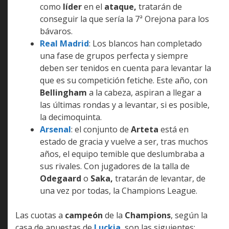
como
líder
en el
ataque,
tratarán de
conseguir la que sería la 7ª Orejona para los
bávaros.
Real Madrid
: Los blancos han completado
una fase de grupos perfecta y siempre
deben ser tenidos en cuenta para levantar la
que es su competición fetiche. Este año, con
Bellingham
a la cabeza, aspiran a llegar a
las últimas rondas y a levantar, si es posible,
la decimoquinta.
Arsenal
: el conjunto de
Arteta
está en
estado de gracia y vuelve a ser, tras muchos
años, el equipo temible que deslumbraba a
sus rivales. Con jugadores de la talla de
Odegaard
o
Saka,
tratarán de levantar, de
una vez por todas, la Champions League.
Las cuotas a
campeón
de la
Champions
, según la
casa de apuestas de
Luckia
, son las siguientes: