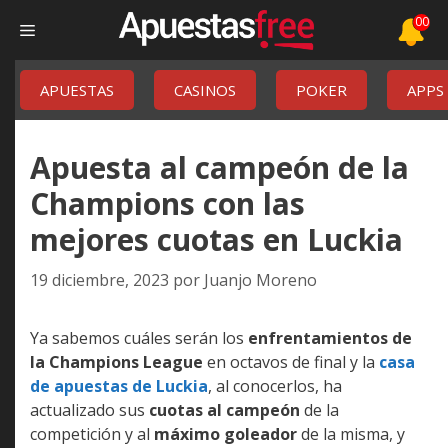
Saltar
00
Menú
al
contenido
APUESTAS
CASINOS
POKER
APPS
Apuesta al campeón de la
Champions con las
mejores cuotas en Luckia
19 diciembre, 2023
por
Juanjo Moreno
Ya sabemos cuáles serán los
enfrentamientos de
la Champions League
en octavos de final y la
casa
de apuestas de Luckia
, al conocerlos, ha
actualizado sus
cuotas al campeón
de la
competición y al
máximo goleador
de la misma, y