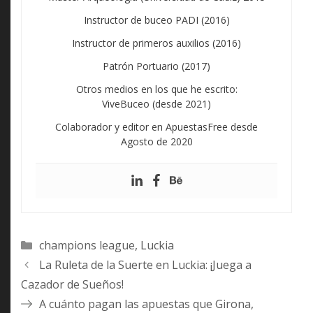
Instructor de buceo PADI (2016)
Instructor de primeros auxilios (2016)
Patrón Portuario (2017)
Otros medios en los que he escrito:
ViveBuceo (desde 2021)
Colaborador y editor en ApuestasFree desde
Agosto de 2020
Categorías
champions league
,
Luckia
La Ruleta de la Suerte en Luckia: ¡Juega a
Cazador de Sueños!
A cuánto pagan las apuestas que Girona,