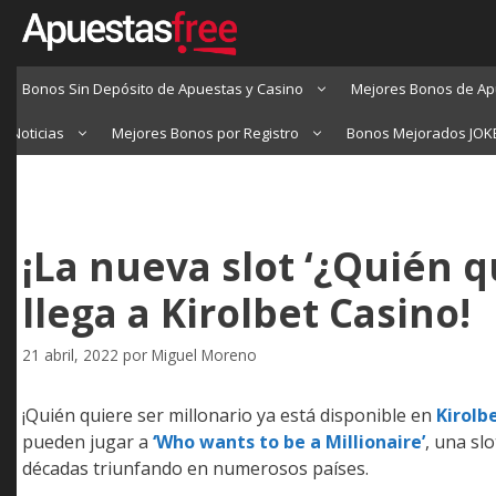
Saltar
al
contenido
Bonos Sin Depósito de Apuestas y Casino
Mejores Bonos de Ap
Noticias
Mejores Bonos por Registro
Bonos Mejorados JOK
¡La nueva slot ‘¿Quién q
llega a Kirolbet Casino!
21 abril, 2022
por
Miguel Moreno
¡Quién quiere ser millonario ya está disponible en
Kirolb
pueden jugar a
‘Who wants to be a Millionaire’
, una sl
décadas triunfando en numerosos países.