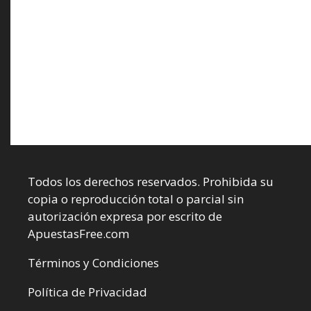
Todos los derechos reservados. Prohibida su
copia o reproducción total o parcial sin
autorización expresa por escrito de
ApuestasFree.com
Términos y Condiciones
Política de Privacidad