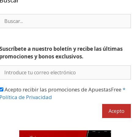
Buscar
Buscar:
Suscríbete a nuestro boletín y recibe las últimas
promociones y bonos exclusivos.
Acepto recibir las promociones de ApuestasFree
*
Política de Privacidad