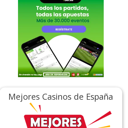
Mejores Casinos de España