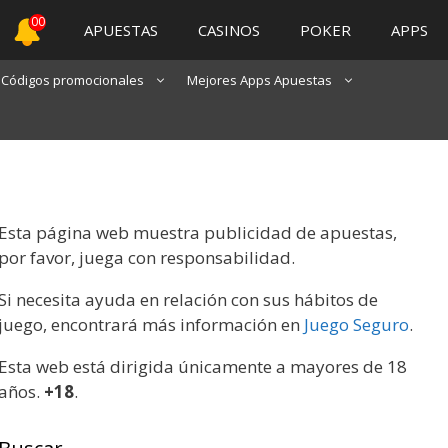
00
APUESTAS
CASINOS
POKER
APPS
Códigos promocionales
Mejores Apps Apuestas
Esta página web muestra publicidad de apuestas,
por favor, juega con responsabilidad.
Si necesita ayuda en relación con sus hábitos de
juego, encontrará más información en
Juego Seguro
.
Esta web está dirigida únicamente a mayores de 18
años.
+18
.