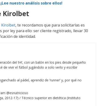
?
¡Lee nuestro análisis sobre ellos!
 Kirolbet
n
Kirolbet
, te recordamos que para solicitarlas es
 por ley para ello: ser cliente registrado, llevar 30
ficación de identidad.
eración del 94′, con un balón en los pies desde pequeño
 de vivir el fútbol jugándolo a solo verlo y escribir
ganchado al pádel, aprendiz de ‘runner’ y, por qué no
gram @esnutricioso
, 2012-17) / Técnico superior en dietética (Instituto