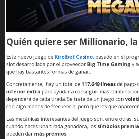
Quién quiere ser Millionario, la
Este nuevo juego de
Kirolbet Casino
, basado en el prog
slot desarrollada por el proveedor
Big Time Gaming
y s
que hay bastantes formas de ganar…
Concretamente, ¡hay un total de
117.649 líneas
de pago d
inferior extra
para ayudar a conseguir más combinacione
dependerá de cada tirada. Se trata de un juego con
volat
con algo menos de frecuencia, pero que los que aparece
Las mecánicas interesantes del juego son, entre otras, 
cuando haces una tirada ganadora, los
símbolos premi
pueden dar
más premios
.