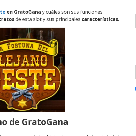
ste
en GratoGana
y cuáles son sus funciones
cretos
de esta slot y sus principales
características
.
ano de GratoGana