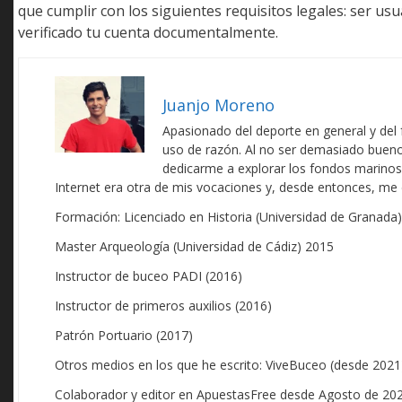
que cumplir con los siguientes requisitos legales: ser us
verificado tu cuenta documentalmente.
Juanjo Moreno
Apasionado del deporte en general y del 
uso de razón. Al no ser demasiado bueno e
dedicarme a explorar los fondos marinos
Internet era otra de mis vocaciones y, desde entonces, me 
Formación: Licenciado en Historia (Universidad de Granada
Master Arqueología (Universidad de Cádiz) 2015
Instructor de buceo PADI (2016)
Instructor de primeros auxilios (2016)
Patrón Portuario (2017)
Otros medios en los que he escrito: ViveBuceo (desde 2021
Colaborador y editor en ApuestasFree desde Agosto de 20