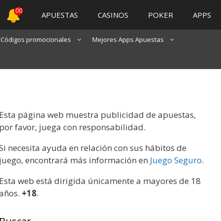
00
APUESTAS
CASINOS
POKER
APPS
Códigos promocionales
Mejores Apps Apuestas
Esta página web muestra publicidad de apuestas,
por favor, juega con responsabilidad.
Si necesita ayuda en relación con sus hábitos de
juego, encontrará más información en
Juego Seguro
.
Esta web está dirigida únicamente a mayores de 18
años.
+18
.