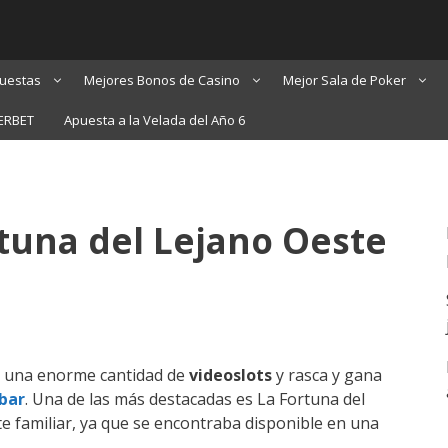
uestas
Mejores Bonos de Casino
Mejor Sala de Poker
ERBET
Apuesta a la Velada del Año 6
rtuna del Lejano Oeste
e una enorme cantidad de
videoslots
y rasca y gana
 bar
. Una de las más destacadas es La Fortuna del
te familiar, ya que se encontraba disponible en una