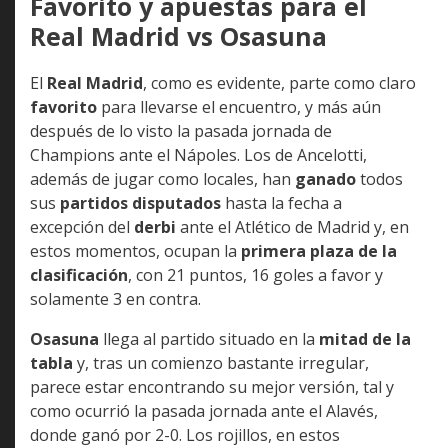
Favorito y apuestas para el
Real Madrid vs Osasuna
El
Real Madrid
, como es evidente, parte como claro
favorito
para llevarse el encuentro, y más aún
después de lo visto la pasada jornada de
Champions ante el Nápoles. Los de Ancelotti,
además de jugar como locales, han
ganado
todos
sus
partidos disputados
hasta la fecha a
excepción del
derbi
ante el Atlético de Madrid y, en
estos momentos, ocupan la
primera plaza de la
clasificación
, con 21 puntos, 16 goles a favor y
solamente 3 en contra.
Osasuna
llega al partido situado en la
mitad de la
tabla
y, tras un comienzo bastante irregular,
parece estar encontrando su mejor versión, tal y
como ocurrió la pasada jornada ante el Alavés,
donde ganó por 2-0. Los rojillos, en estos