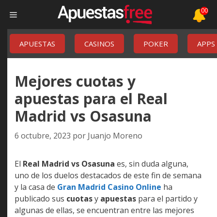
Saltar
00
Menú
al
contenido
APUESTAS
CASINOS
POKER
APPS
Mejores cuotas y
apuestas para el Real
Madrid vs Osasuna
6 octubre, 2023
por
Juanjo Moreno
El
Real Madrid vs Osasuna
es, sin duda alguna,
uno de los duelos destacados de este fin de semana
y la casa de
Gran Madrid Casino Online
ha
publicado sus
cuotas
y
apuestas
para el partido y
algunas de ellas, se encuentran entre las mejores