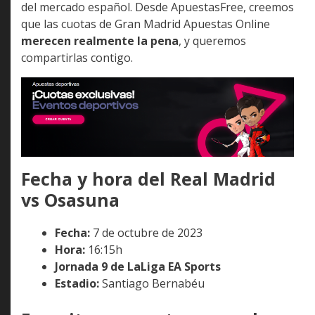
del mercado español. Desde ApuestasFree, creemos
que las cuotas de Gran Madrid Apuestas Online
merecen realmente la pena
, y queremos
compartirlas contigo.
Fecha y hora del Real Madrid
vs Osasuna
Fecha:
7 de octubre de 2023
Hora:
16:15h
Jornada 9 de LaLiga EA Sports
Estadio:
Santiago Bernabéu