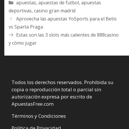
Categorías
apuestas
,
apuestas de futbol
,
apuestas
deportivas
,
casino gran madrid
Aprovecha las apuestas YoSports para el Betis
vs Sparta Praga
Estas son las 3 slots más calientes de 888casino
y cómo jugar
Todos los derechos reservados. Prohibida su
copia o reproducción total o parcial sin
autorización expresa por escrito de
ApuestasFree.com
Términos y Condiciones
Política de Privacidad