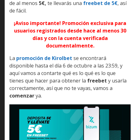
de al menos
5€,
te llevarás una
freebet de 5€
, así
de fácil.
¡Aviso importante! Promoción exclusiva para
usuarios registrados desde hace al menos 30
días y con la cuenta verificada
documentalmente.
La
promoción de Kirolbet
se encontrará
disponible hasta el día 6 de octubre a las 23:59, y
aquí vamos a contarte qué es lo qué es lo que
tienes que hacer para obtener la
freebet
y usarla
correctamente, así que no te vayas, vamos a
comenzar
ya.