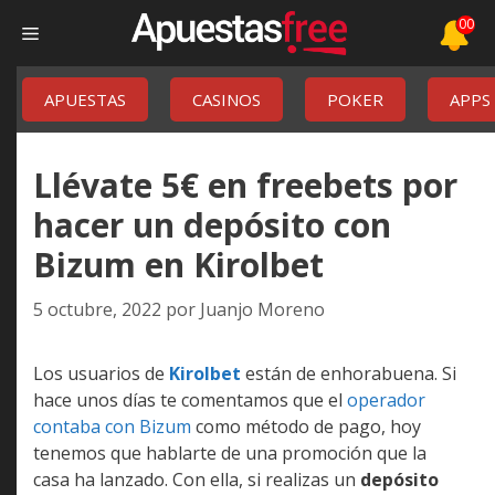
Saltar
00
Menú
al
contenido
APUESTAS
CASINOS
POKER
APPS
Llévate 5€ en freebets por
hacer un depósito con
Bizum en Kirolbet
5 octubre, 2022
por
Juanjo Moreno
Los usuarios de
Kirolbet
están de enhorabuena. Si
hace unos días te comentamos que el
operador
contaba con Bizum
como método de pago, hoy
tenemos que hablarte de una promoción que la
casa ha lanzado. Con ella, si realizas un
depósito