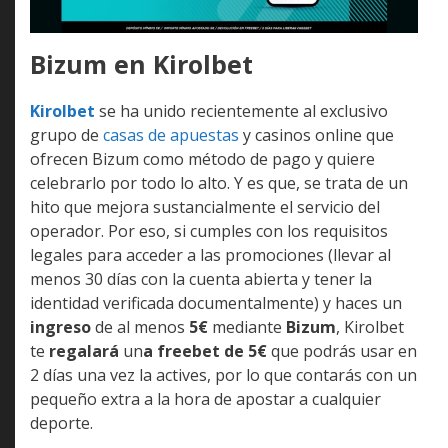
Bizum en Kirolbet
Kirolbet
se ha unido recientemente al exclusivo
grupo de
casas de apuestas
y casinos online que
ofrecen Bizum como método de pago y quiere
celebrarlo por todo lo alto. Y es que, se trata de un
hito que mejora sustancialmente el servicio del
operador. Por eso, si cumples con los requisitos
legales para acceder a las promociones (llevar al
menos 30 días con la cuenta abierta y tener la
identidad verificada documentalmente) y haces un
ingreso
de al menos
5€
mediante
Bizum
, Kirolbet
te
regalará
un
a freebet de 5€
que podrás usar en
2 días una vez la actives, por lo que contarás con un
pequeño extra a la hora de apostar a cualquier
deporte.