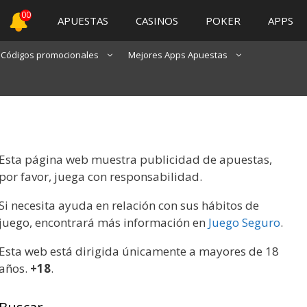
00
APUESTAS
CASINOS
POKER
APPS
Códigos promocionales
Mejores Apps Apuestas
Esta página web muestra publicidad de apuestas,
por favor, juega con responsabilidad.
Si necesita ayuda en relación con sus hábitos de
juego, encontrará más información en
Juego Seguro
.
Esta web está dirigida únicamente a mayores de 18
años.
+18
.