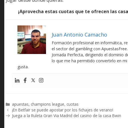
¡Aprovecha estas cuotas que te ofrecen las cas
Juan Antonio Camacho
Formación profesional en informática, r
el sector del gambling con ApuestasFree.
Jornada Perfecta, dirigiendo el dominio 
lo que me ha permitido convertirlo en m
gusta.
Categorías
apuestas
,
champions league
,
cuotas
¡En Betfair se puede apostar por los fichajes de verano!
Juega a la Ruleta Gran Via Madrid del casino de la casa Bwin