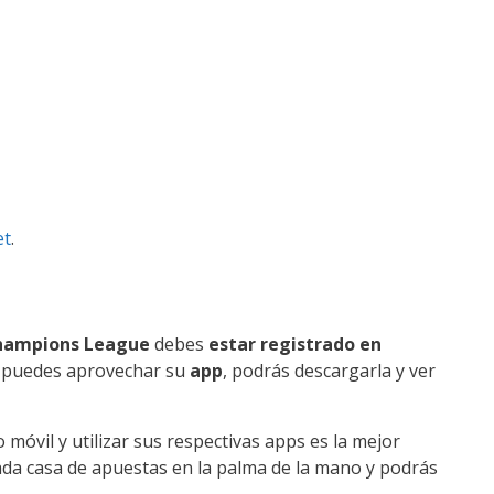
et
.
Champions League
debes
estar registrado en
te puedes aprovechar su
app
, podrás descargarla y ver
móvil y utilizar sus respectivas apps es la mejor
ada casa de apuestas en la palma de la mano y podrás