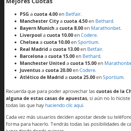
Mejores Cuotas
PSG
a
cuota 4.00
en
Betfair
.
Manchester City
a
cuota 4.50
en
Bethard
.
Bayern Munich
a
cuota 8.00
en
Marathonbet
.
Liverpool
a
cuota 10.00
en
Codere
.
Chelsea
a
cuota 10.00
en
Sportium
.
Real Madrid
a
cuota 13.00
en
Betfair
.
Barcelona
a
cuota 15.00
en
Bethard
.
Manchester United
a
cuota 15.00
en
Marathonb
Juventus
a
cuota 20.00
en
Codere
.
Atlético de Madrid
a
cuota 25.00
en
Sportium
.
Recuerda que para poder aprovechar las
cuotas de la 
alguna de estas casas de apuestas
, si aún no lo hicis
todas las que hay
haciendo clic aquí
.
Cada vez más usuarios deciden apostar desde su teléfono 
forma para hacerlo. Tendrás todas las posibilidades de c
jugar desde donde quieras.