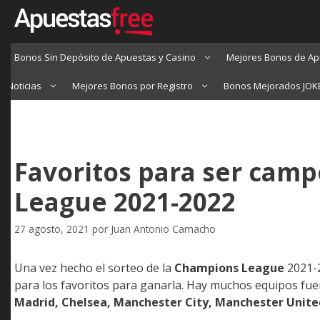
Saltar
al
contenido
Bonos Sin Depósito de Apuestas y Casino
Mejores Bonos de Ap
Noticias
Mejores Bonos por Registro
Bonos Mejorados JOK
Favoritos para ser cam
League 2021-2022
27 agosto, 2021
por
Juan Antonio Camacho
Una vez hecho el sorteo de la
Champions League
2021-
para los favoritos para ganarla. Hay muchos equipos fu
Madrid, Chelsea, Manchester City, Manchester United