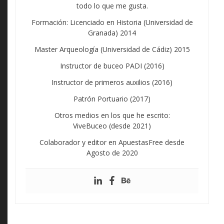
todo lo que me gusta.
Formación: Licenciado en Historia (Universidad de
Granada) 2014
Master Arqueología (Universidad de Cádiz) 2015
Instructor de buceo PADI (2016)
Instructor de primeros auxilios (2016)
Patrón Portuario (2017)
Otros medios en los que he escrito:
ViveBuceo (desde 2021)
Colaborador y editor en ApuestasFree desde
Agosto de 2020