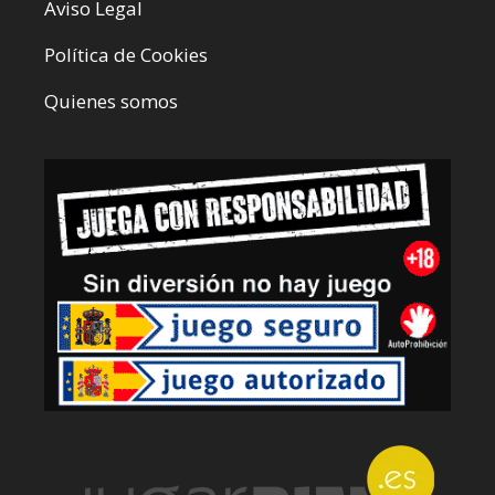
Aviso Legal
Política de Cookies
Quienes somos