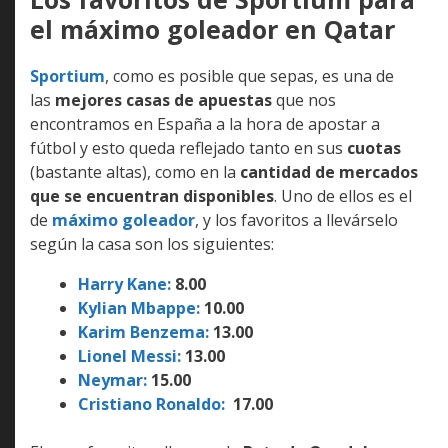
el máximo goleador en Qatar
Sportium
, como es posible que sepas, es una de
las
mejores casas de apuestas
que nos
encontramos en España a la hora de apostar a
fútbol y esto queda reflejado tanto en sus
cuotas
(bastante altas), como en la
cantidad de mercados
que se encuentran disponibles
. Uno de ellos es el
de
máximo goleador
, y los favoritos a llevárselo
según la casa son los siguientes:
Harry Kane:
8.00
Kylian Mbappe:
10.00
Karim Benzema:
13.00
Lionel Messi:
13.00
Neymar:
15.00
Cristiano Ronaldo:
17.00