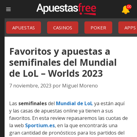
Saltar
00
Menú
al
contenido
APUESTAS
CASINOS
POKER
APPS
Favoritos y apuestas a
semifinales del Mundial
de LoL – Worlds 2023
7 noviembre, 2023
por
Miguel Moreno
Las
semifinales
del
Mundial de LoL
ya están aquí
y las casas de apuestas online ya tienen a sus
favoritos. En esta review repasaremos las cuotas de
la web
Sportium.es
, en la que encontrarás una
gran cantidad de pronósticos para los partidos del