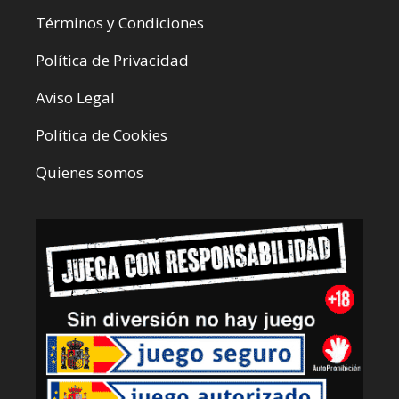
Términos y Condiciones
Política de Privacidad
Aviso Legal
Política de Cookies
Quienes somos