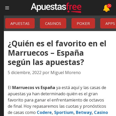
Saltar
00
Menú
al
contenido
APUESTAS
CASINOS
POKER
APPS
¿Quién es el favorito en el
Marruecos – España
según las apuestas?
5 diciembre, 2022
por
Miguel Moreno
El
Marruecos vs España
ya está aquí y las casas de
apuestas ya han determinado quién es el gran
favorito para ganar el enfrentamiento de octavos
de final. Hoy repasaremos las cuotas y pronósticos
de casas como
Codere
,
Sportium
,
Betway
,
Casino