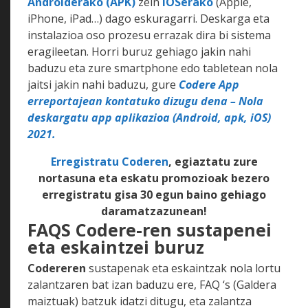
Androiderako (APK)
zein
iOSerako
(Apple,
iPhone, iPad…) dago eskuragarri. Deskarga eta
instalazioa oso prozesu errazak dira bi sistema
eragileetan. Horri buruz gehiago jakin nahi
baduzu eta zure smartphone edo tabletean nola
jaitsi jakin nahi baduzu, gure
Codere App
erreportajean kontatuko dizugu dena – Nola
deskargatu app aplikazioa (Android, apk, iOS)
2021.
Erregistratu Coderen
, egiaztatu zure
nortasuna eta eskatu promozioak bezero
erregistratu gisa 30 egun baino gehiago
daramatzazunean!
FAQS Codere-ren sustapenei
eta eskaintzei buruz
Codereren
sustapenak eta eskaintzak nola lortu
zalantzaren bat izan baduzu ere, FAQ ‘s (Galdera
maiztuak) batzuk idatzi ditugu, eta zalantza