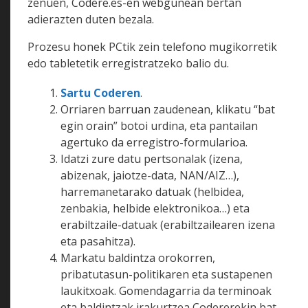
zenuen, Codere.es-en webgunean bertan
adierazten duten bezala.
Prozesu honek PCtik zein telefono mugikorretik
edo tabletetik erregistratzeko balio du.
Sartu Coderen
.
Orriaren barruan zaudenean, klikatu “bat
egin orain” botoi urdina, eta pantailan
agertuko da erregistro-formularioa.
Idatzi zure datu pertsonalak (izena,
abizenak, jaiotze-data, NAN/AIZ…),
harremanetarako datuak (helbidea,
zenbakia, helbide elektronikoa…) eta
erabiltzaile-datuak (erabiltzailearen izena
eta pasahitza).
Markatu baldintza orokorren,
pribatutasun-politikaren eta sustapenen
laukitxoak. Gomendagarria da terminoak
eta baldintzak irakurtzea Codererekin bat