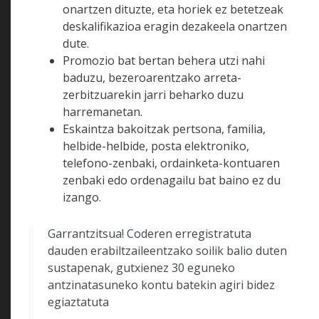
onartzen dituzte, eta horiek ez betetzeak
deskalifikazioa eragin dezakeela onartzen
dute.
Promozio bat bertan behera utzi nahi
baduzu, bezeroarentzako arreta-
zerbitzuarekin jarri beharko duzu
harremanetan.
Eskaintza bakoitzak pertsona, familia,
helbide-helbide, posta elektroniko,
telefono-zenbaki, ordainketa-kontuaren
zenbaki edo ordenagailu bat baino ez du
izango.
Garrantzitsua! Coderen erregistratuta
dauden erabiltzaileentzako soilik balio duten
sustapenak, gutxienez 30 eguneko
antzinatasuneko kontu batekin agiri bidez
egiaztatuta