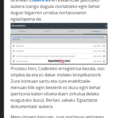
aukera izango dugula ziurtatzeko egin behar
dugun bigarren urratsa nortasunaren
egiaztapena da.
Prozesu hori, Codereko erregistroa bezala, oso
sinplea da eta ez dakar inolako konplikaziorik.
Zure kontuan sartu eta zure erabiltzaile-
menuan klik egin besterik ez duzu egin behar
(pertsona baten silueta duen zirkulua delako
ezagutuko duzu). Bertan, sakatu ‘Egiaztatze
dokumentala’ aukera.
Menu honen barruan, zure nortasun-agiriaren