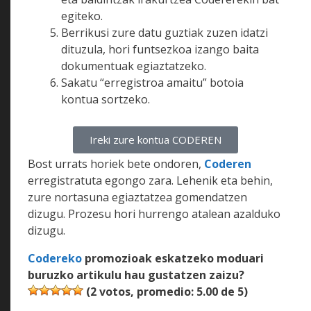
egiteko.
Berrikusi zure datu guztiak zuzen idatzi
dituzula, hori funtsezkoa izango baita
dokumentuak egiaztatzeko.
Sakatu “erregistroa amaitu” botoia
kontua sortzeko.
Ireki zure kontua CODEREN
Bost urrats horiek bete ondoren,
Coderen
erregistratuta egongo zara. Lehenik eta behin,
zure nortasuna egiaztatzea gomendatzen
dizugu. Prozesu hori hurrengo atalean azalduko
dizugu.
Codereko
promozioak eskatzeko moduari
buruzko artikulu hau gustatzen zaizu?
(
2
votos, promedio:
5.00
de 5)