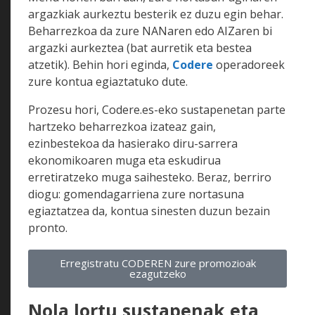
argazkiak aurkeztu besterik ez duzu egin behar.
Beharrezkoa da zure NANaren edo AIZaren bi
argazki aurkeztea (bat aurretik eta bestea
atzetik). Behin hori eginda,
Codere
operadoreek
zure kontua egiaztatuko dute.
Prozesu hori, Codere.es-eko sustapenetan parte
hartzeko beharrezkoa izateaz gain,
ezinbestekoa da hasierako diru-sarrera
ekonomikoaren muga eta eskudirua
erretiratzeko muga saihesteko. Beraz, berriro
diogu: gomendagarriena zure nortasuna
egiaztatzea da, kontua sinesten duzun bezain
pronto.
Erregistratu CODEREN zure promozioak
ezagutzeko
Nola lortu sustapenak eta