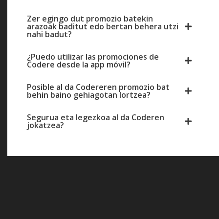
Zer egingo dut promozio batekin
arazoak baditut edo bertan behera utzi
nahi badut?
¿Puedo utilizar las promociones de
Codere desde la app móvil?
Posible al da Codereren promozio bat
behin baino gehiagotan lortzea?
Segurua eta legezkoa al da Coderen
jokatzea?