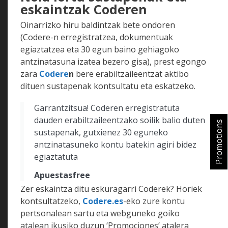
eskaintzak Coderen
Oinarrizko hiru baldintzak bete ondoren
(Codere-n erregistratzea, dokumentuak
egiaztatzea eta 30 egun baino gehiagoko
antzinatasuna izatea bezero gisa), prest egongo
zara
Codere
n
bere erabiltzaileentzat aktibo
dituen sustapenak kontsultatu eta eskatzeko.
Garrantzitsua! Coderen erregistratuta
dauden erabiltzaileentzako soilik balio duten
Promotions
sustapenak, gutxienez 30 eguneko
antzinatasuneko kontu batekin agiri bidez
egiaztatuta
Apuestasfree
Zer eskaintza ditu eskuragarri Coderek? Horiek
kontsultatzeko,
Codere.es
-eko zure kontu
pertsonalean sartu eta webguneko goiko
atalean ikusiko duzun ‘Promociones’ atalera