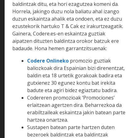
baldintzak ditu, eta hori ezagutzea komeni da.
Horrela, jakingo duzu nola baliatu ahal izango
duzun eskaintza ahalik eta ondoen, eta ez duzu
ezustekorik hartuko T & Cak ez irakurtzeagatik.
Gainera, Codere.es-en eskaintza guztiak
aipatzen dituzten baldintza orokor batzuk ere
badaude. Hona hemen garrantzitsuenak:
Codere Onlineko
promozio guztiak
baliozkoak dira Espainian bizi direnentzat,
baldin eta 18 urtetik gorakoak badira eta
gutxienez 30 egunez kontu bat irekita
badute eta agiri bidez egiaztatu badira.
Codereren promozioak ‘Promociones’
erlaitzean agertzen dira. Beharrezkoa da
erabiltzaileak eskaintza jakin batean parte
hartzea onartzea.
Sustapen batean parte hartzen duten
bezeroek baldintzak eta baldintzak