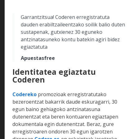
Garrantzitsua! Coderen erregistratuta
dauden erabiltzaileentzako soilik balio duten
sustapenak, gutxienez 30 eguneko
antzinatasuneko kontu batekin agiri bidez
egiaztatuta
Apuestasfree
Identitatea egiaztatu
Coderen
Codereko
promozioak erregistratutako
bezeroentzat bakarrik daude eskuragarri, 30
egun baino gehiagoko antzinatasuna
dutenentzat eta beren kontuaren egiaztapen
dokumentala egin dutenentzat. Beraz, gure
erregistroaren ondoren 30 egun igarotzen
direnean
Codere.es
-en eskaintzak jasotzeko