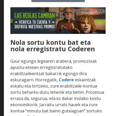
Nola sortu kontu bat eta
nola erregistratu Coderen
Gaur egungo legearen arabera, promozioak
apustu-etxean erregistratutako
erabiltzaileentzat bakarrik egongo dira
eskuragarri. Horregatik,
Codere
eskaintzak
eskatu eta lortzeko, zure erabiltzaile-kontua
sortu beharko duzu lehenik eta behin. Prozesua
erraza da, segurua, eta ez dakar inolako kostu
ekonomikorik. Jarraitu urrats hauek eta zure
kontua “minutu bat baino gutxiagoan” sortuko