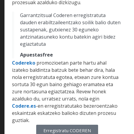
prozesuak azalduko dizkizugu.
Garrantzitsua! Coderen erregistratuta
dauden erabiltzaileentzako soilik balio duten
sustapenak, gutxienez 30 eguneko
antzinatasuneko kontu batekin agiri bidez
egiaztatuta
Apuestasfree
Codereko
promozioetan parte hartu ahal
izateko baldintza batzuk bete behar dira, hala
nola erregistratuta egotea, etxean zure kontua
sortuta 30 egun baino gehiago eramatea eta
zure nortasuna egiaztatzea. Revew honek
azalduko du, urratsez urrats, nola egin
Codere.es
-en erregistratutako bezeroentzako
eskaintzak eskatzeko balioko dizuten prozesu
guztiak.
Erregistratu CODEREN