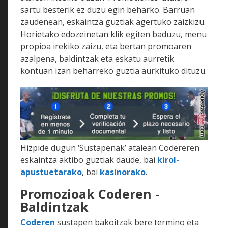
sartu besterik ez duzu egin beharko. Barruan
zaudenean, eskaintza guztiak agertuko zaizkizu.
Horietako edozeinetan klik egiten baduzu, menu
propioa irekiko zaizu, eta bertan promoaren
azalpena, baldintzak eta eskatu aurretik
kontuan izan beharreko guztia aurkituko dituzu.
Hizpide dugun ‘Sustapenak’ atalean Codereren
eskaintza aktibo guztiak daude, bai
kirol-
apustuetarako
, bai
kasinorako
.
Promozioak Coderen -
Baldintzak
Coderen
sustapen bakoitzak bere termino eta