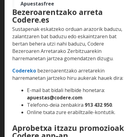
Apuestasfree
Bezeroarentzako arreta
Codere.es
Sustapenak eskatzeko orduan arazorik baduzu,
zalantzaren bat baduzu edo eskaintzaren bat
bertan behera utzi nahi baduzu, Codere
Bezeroaren Arretarako Zerbitzuarekin
harremanetan jartzea gomendatzen dizugu.
Codereko
bezeroarentzako arretarekin
harremanetan jartzeko hiru aukerak hauek dira:
E-mail bat bidali helbide honetara:
apuestas@codere.com
Telefono-deia zenbakira
913 432 950
.
Online txata zure erabiltzaile-kontutik.
Aprobetxa itzazu promozioak
Codere app-an