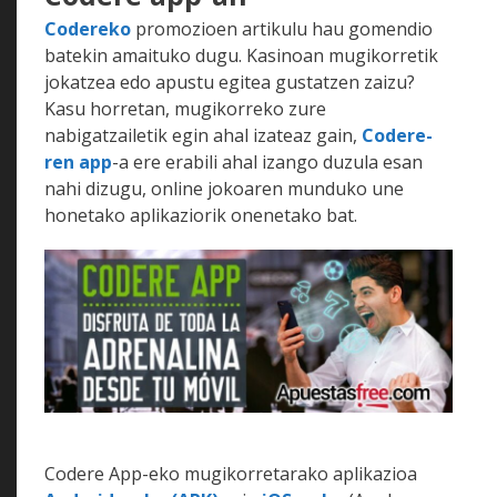
Codereko
promozioen artikulu hau gomendio
batekin amaituko dugu. Kasinoan mugikorretik
jokatzea edo apustu egitea gustatzen zaizu?
Kasu horretan, mugikorreko zure
nabigatzailetik egin ahal izateaz gain,
Codere-
ren app
-a ere erabili ahal izango duzula esan
nahi dizugu, online jokoaren munduko une
honetako aplikaziorik onenetako bat.
Codere App-eko mugikorretarako aplikazioa