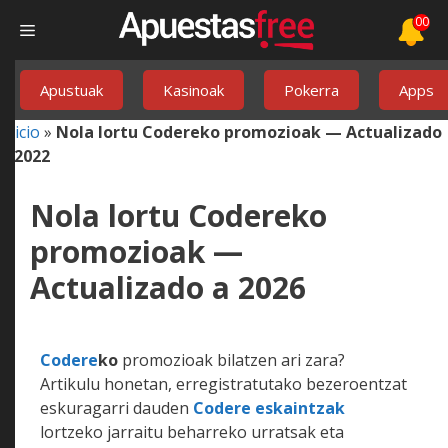
00
Apustuak
Kasinoak
Pokerra
Apps
Inicio
»
Nola lortu Codereko promozioak — Actualizado
a 2022
Nola lortu Codereko
promozioak —
Actualizado a 2026
Codere
ko
promozioak bilatzen ari zara?
Artikulu honetan, erregistratutako bezeroentzat
eskuragarri dauden
Codere eskaintzak
lortzeko jarraitu beharreko urratsak eta