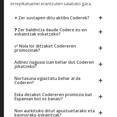
errepikatuenei erantzuten saiatuko gara.
⭐ Zer sustapen ditu aktibo Coderek?
❓ Zer baldintza daude Codere.es-en
eskaintzak eskatzeko?
✅ Nola lor ditzaket Codereren
promozioak?
Adinez nagusia izan behar dut Coderen
jokatzeko?
Nortasuna egiaztatu behar al da
Coderen?
Eska dezaket Codereren promozio bat
Espainian bizi ez banaiz?
Non aurkituko ditut apustuetarako eta
kasinorako eskaintzak?