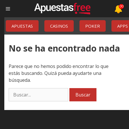
Saltar
00
Menú
al
contenido
APUESTAS
CASINOS
POKER
APPS
No se ha encontrado nada
Parece que no hemos podido encontrar lo que
estás buscando. Quizá pueda ayudarte una
búsqueda.
Buscar: