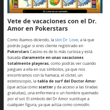
Vete de vacaciones con el Dr.
Amor en Pokerstars
Como íbamos diciendo, la
slot Dr. Love
, a la que
podrás jugar si eres cliente registrado en
Pokerstars
Casino es de lo más curiosa y está
basada
claramente en unas vacaciones
totalmente playeras
, como podrás ver cuando
juegues a ella en sus símbolos, ya que nos
encontramos con la hamaca, el cóctel, un
estetoscopio, la
tabla de surf del Doctor Amo
r
(que actúa como
scatter
y da acceso a las tiradas
gratuitas), una enfermera o un hombre quemado
por el sol. El símbolo del Dr Amor sustituye a
cualquier figura, ya que actúa como comodín.