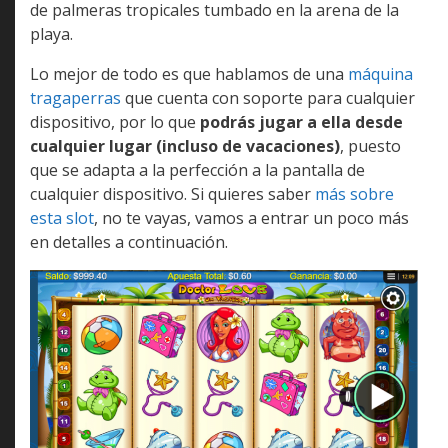
de palmeras tropicales tumbado en la arena de la
playa.
Lo mejor de todo es que hablamos de una
máquina
tragaperras
que cuenta con soporte para cualquier
dispositivo, por lo que
podrás jugar a ella desde
cualquier lugar (incluso de vacaciones)
, puesto
que se adapta a la perfección a la pantalla de
cualquier dispositivo. Si quieres saber
más sobre
esta slot
, no te vayas, vamos a entrar un poco más
en detalles a continuación.