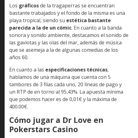
Los
gráficos
de la tragaperras se encuentran
bastante trabajados y el fondo de la misma es una
playa tropical, siendo su
estética bastante
parecida a la de un cómic
. En cuanto a la banda
sonora y sonido ambiente, destacamos el sonido de
las gaviotas y las olas del mar, además de música
que se asemeja a la de algunas comedias de los
años 60.
En cuanto a las
especificaciones técnicas
,
hablamos de una máquina que cuenta con 5
tambores de 3 filas cada uno, 20 líneas de pago y
un RTP de en torno al 95,43%. La apuesta mínima
que podemos hacer es de 0,01€ y la máxima de
400.00€.
Cómo jugar a Dr Love en
Pokerstars Casino