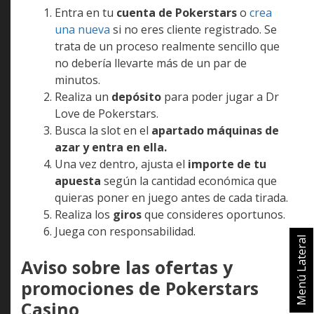
Entra en tu
cuenta de Pokerstars
o
crea
una nueva
si no eres cliente registrado. Se
trata de un proceso realmente sencillo que
no debería llevarte más de un par de
minutos.
Realiza un
depósito
para poder jugar a Dr
Love de Pokerstars.
Busca la slot en el
apartado máquinas de
azar y entra en ella.
Una vez dentro, ajusta el
importe de tu
apuesta
según la cantidad económica que
quieras poner en juego antes de cada tirada.
Realiza los
giros
que consideres oportunos.
Juega con responsabilidad.
Menú Lateral
Aviso sobre las ofertas y
promociones de Pokerstars
Casino