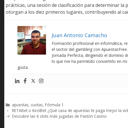
prácticas, una sesión de clasificación para determinar la p
otorgan a los diez primeros lugares, contribuyendo al c
Juan Antonio Camacho
Formación profesional en informática, r
el sector del gambling con ApuestasFree.
Jornada Perfecta, dirigiendo el dominio 
lo que me ha permitido convertirlo en m
gusta.
Categorías
apuestas
,
cuotas
,
Fórmula 1
RETABet o KirolBet ¿Qué casa de apuestas te paga mejor la victor
Descubre las 6 slots más jugadas de Pastón Casino