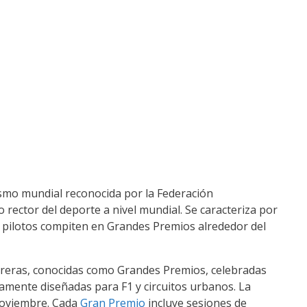
ismo mundial reconocida por la Federación
 rector del deporte a nivel mundial. Se caracteriza por
 pilotos compiten en Grandes Premios alrededor del
rreras, conocidas como Grandes Premios, celebradas
camente diseñadas para F1 y circuitos urbanos. La
noviembre. Cada
Gran Premio
incluye sesiones de