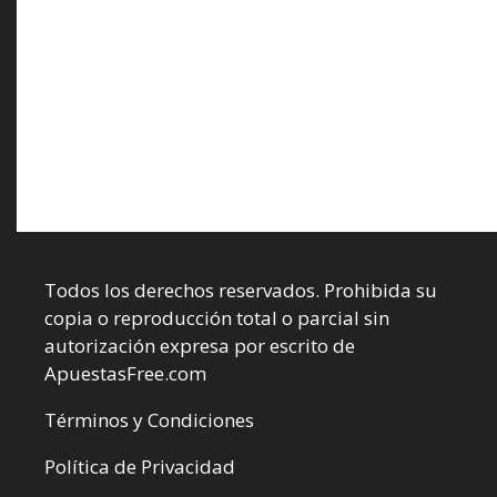
Todos los derechos reservados. Prohibida su
copia o reproducción total o parcial sin
autorización expresa por escrito de
ApuestasFree.com
Términos y Condiciones
Política de Privacidad