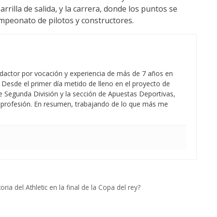
arrilla de salida, y la carrera, donde los puntos se
ampeonato de pilotos y constructores.
edactor por vocación y experiencia de más de 7 años en
 Desde el primer día metido de lleno en el proyecto de
de Segunda División y la sección de Apuestas Deportivas,
i profesión. En resumen, trabajando de lo que más me
ia del Athletic en la final de la Copa del rey?