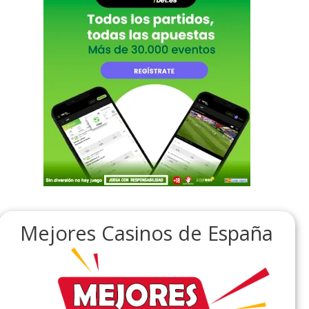
Mejores Casinos de España