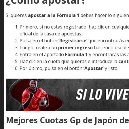
Si quieres
apostar a la Fórmula 1
debes hacer lo siguien
Primero, si no estás registrado, haz clic en cualqu
oficial de la casa de apuestas.
Pulsa en el botón ‘
Registrarse
‘ que encontrarás en
Luego, realiza un
primer ingreso
haciendo uso de
Entra en el apartado
Fórmula 1
y encontrarás las 
Haz clic en la cuota que quieras e introduce la
cant
Por último, pulsa en el botón ‘
Apostar
‘ y listo.
Mejores Cuotas Gp de Japón de