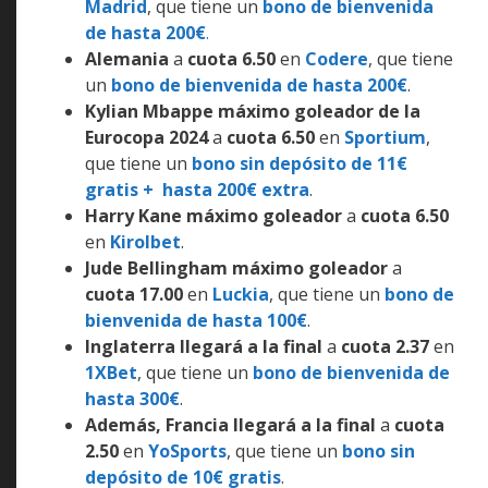
Madrid
, que tiene un
bono de bienvenida
de hasta 200€
.
Alemania
a
cuota 6.50
en
Codere
, que tiene
un
bono de bienvenida de hasta 200€
.
Kylian Mbappe máximo goleador de la
Eurocopa 2024
a
cuota 6.50
en
Sportium
,
que tiene un
bono sin depósito de 11€
gratis + hasta 200€ extra
.
Harry Kane máximo goleador
a
cuota 6.50
en
Kirolbet
.
Jude Bellingham máximo goleador
a
cuota 17.00
en
Luckia
, que tiene un
bono de
bienvenida de hasta 100€
.
Inglaterra llegará a la final
a
cuota 2.37
en
1XBet
, que tiene un
bono de bienvenida de
hasta 300€
.
Además, Francia llegará a la final
a
cuota
2.50
en
YoSports
, que tiene un
bono sin
depósito de 10€ gratis
.