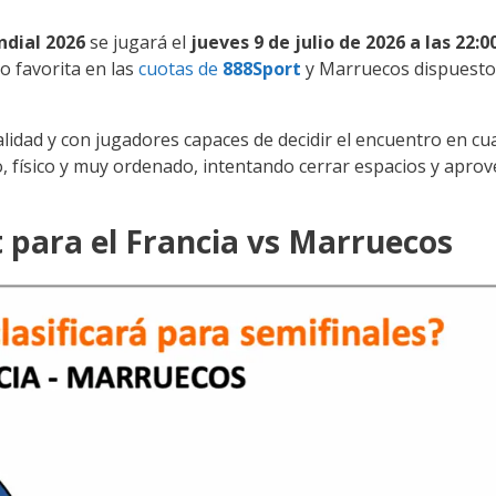
ndial 2026
se jugará el
jueves 9 de julio de 2026 a las 22:0
o favorita en las
cuotas de
888Sport
y Marruecos dispuesto
alidad y con jugadores capaces de decidir el encuentro en cu
o, físico y muy ordenado, intentando cerrar espacios y apro
 para el Francia vs Marruecos