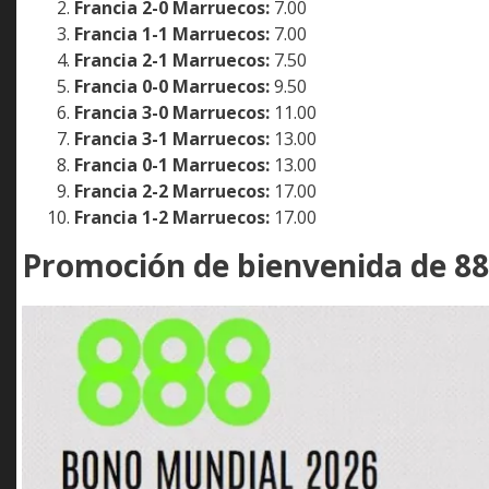
Francia 2-0 Marruecos:
7.00
Francia 1-1 Marruecos:
7.00
Francia 2-1 Marruecos:
7.50
Francia 0-0 Marruecos:
9.50
Francia 3-0 Marruecos:
11.00
Francia 3-1 Marruecos:
13.00
Francia 0-1 Marruecos:
13.00
Francia 2-2 Marruecos:
17.00
Francia 1-2 Marruecos:
17.00
Promoción de bienvenida de 8