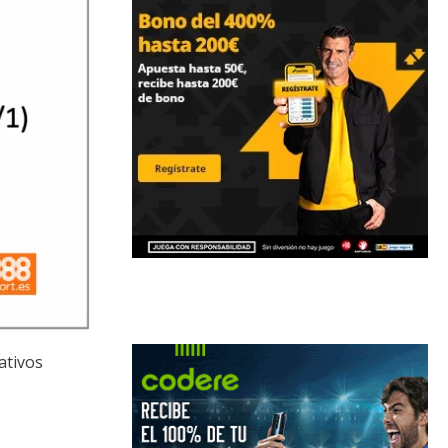
ativos