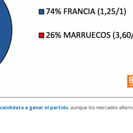
 candidata a ganar el partido
, aunque los mercados altern