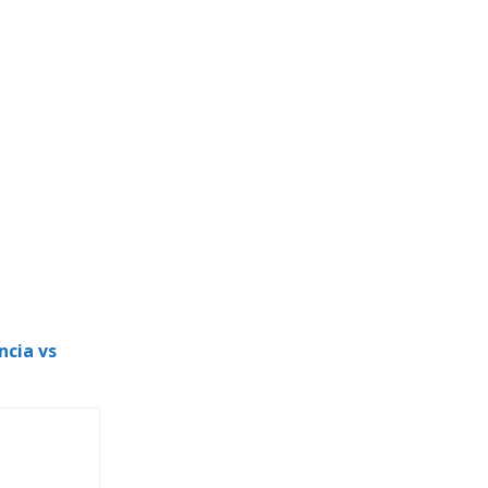
ncia vs