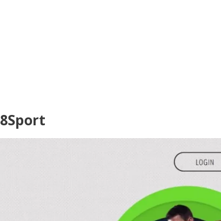
88Sport