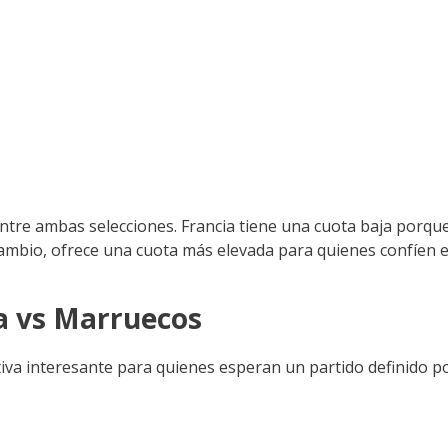
 entre ambas selecciones. Francia tiene una cuota baja porqu
cambio, ofrece una cuota más elevada para quienes confíen 
a vs Marruecos
iva interesante para quienes esperan un partido definido 