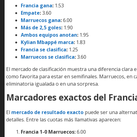
Francia gana
:
1.53
Empate
:
3.60
Marruecos gana
:
6.00
Más de 2,5 goles
:
1.90
Ambos equipos anotan
:
1.95
Kylian Mbappé marca
:
1.83
Francia se clasifica
:
1.25
Marruecos se clasifica
:
3.60
El mercado de clasificación muestra una diferencia clara
como favorita para estar en semifinales. Marruecos, en 
eliminatoria igualada o en una sorpresa.
Marcadores exactos del Franci
El
mercado de resultado exacto
puede ser una alternat
detalles. Entre las cuotas más llamativas aparecen:
Francia 1-0 Marruecos:
6.00