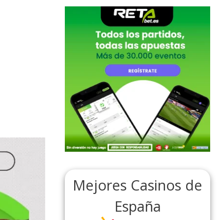
Mejores Casinos de
España