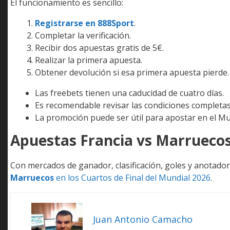
El funcionamiento es sencillo:
Registrarse en 888Sport
.
Completar la verificación.
Recibir dos apuestas gratis de 5€.
Realizar la primera apuesta.
Obtener devolución si esa primera apuesta pierde.
Las freebets tienen una caducidad de cuatro días.
Es recomendable revisar las condiciones completas
La promoción puede ser útil para apostar en el Mu
Apuestas Francia vs Marruecos
Con mercados de ganador, clasificación, goles y anotado
Marruecos
en los Cuartos de Final del Mundial 2026
.
Juan Antonio Camacho