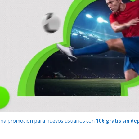
una promoción para nuevos usuarios con
10€ gratis sin de