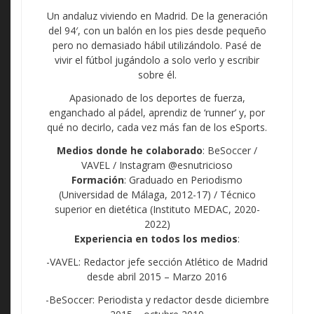
Un andaluz viviendo en Madrid. De la generación
del 94′, con un balón en los pies desde pequeño
pero no demasiado hábil utilizándolo. Pasé de
vivir el fútbol jugándolo a solo verlo y escribir
sobre él.
Apasionado de los deportes de fuerza,
enganchado al pádel, aprendiz de ‘runner’ y, por
qué no decirlo, cada vez más fan de los eSports.
Medios donde he colaborado
: BeSoccer /
VAVEL / Instagram @esnutricioso
Formación
: Graduado en Periodismo
(Universidad de Málaga, 2012-17) / Técnico
superior en dietética (Instituto MEDAC, 2020-
2022)
Experiencia en todos los medios
:
-VAVEL: Redactor jefe sección Atlético de Madrid
desde abril 2015 – Marzo 2016
-BeSoccer: Periodista y redactor desde diciembre