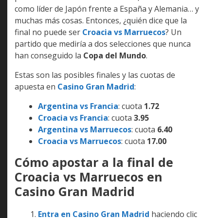
como líder de Japón frente a España y Alemania… y
muchas más cosas. Entonces, ¿quién dice que la
final no puede ser
Croacia vs Marruecos
? Un
partido que mediría a dos selecciones que nunca
han conseguido la
Copa del Mundo
.
Estas son las posibles finales y las cuotas de
apuesta en
Casino Gran Madrid
:
Argentina vs Francia
: cuota
1.72
Croacia vs Francia
: cuota
3.95
Argentina vs Marruecos
: cuota
6.40
Croacia vs Marruecos
: cuota
17.00
Cómo apostar a la final de
Croacia vs Marruecos en
Casino Gran Madrid
Entra en Casino Gran Madrid
haciendo clic