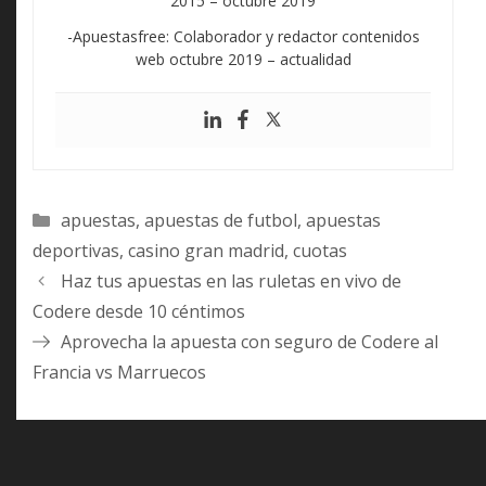
2015 – octubre 2019
-Apuestasfree: Colaborador y redactor contenidos
web octubre 2019 – actualidad
Categorías
apuestas
,
apuestas de futbol
,
apuestas
deportivas
,
casino gran madrid
,
cuotas
Haz tus apuestas en las ruletas en vivo de
Codere desde 10 céntimos
Aprovecha la apuesta con seguro de Codere al
Francia vs Marruecos