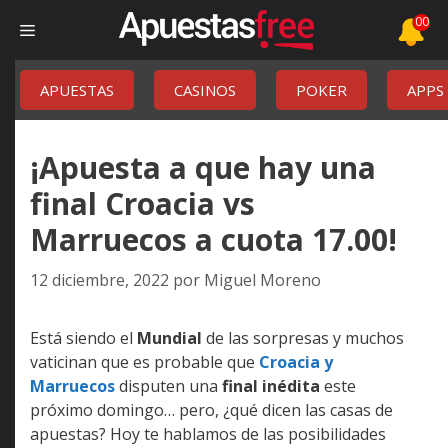
Saltar
00
Menú
al
contenido
APUESTAS
CASINOS
POKER
APPS
¡Apuesta a que hay una
final Croacia vs
Marruecos a cuota 17.00!
12 diciembre, 2022
por
Miguel Moreno
Está siendo el
Mundial
de las sorpresas y muchos
vaticinan que es probable que
Croacia y
Marruecos
disputen una
final inédita
este
próximo domingo… pero, ¿qué dicen las casas de
apuestas? Hoy te hablamos de las posibilidades