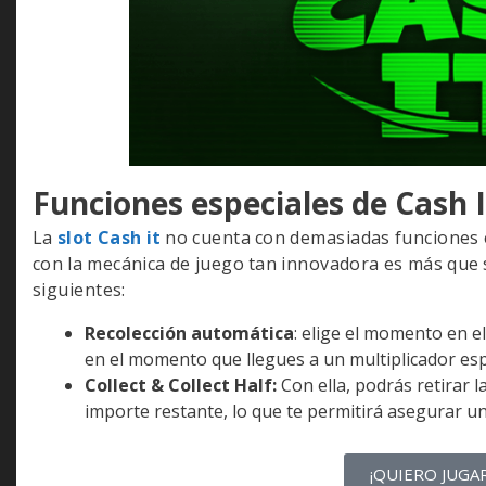
Funciones especiales de Cash I
La
slot Cash it
no cuenta con demasiadas funciones e
con la mecánica de juego tan innovadora es más que s
siguientes:
Recolección automática
: elige el momento en e
en el momento que llegues a un multiplicador espe
Collect & Collect Half:
Con ella, podrás retirar 
importe restante, lo que te permitirá asegurar un
¡QUIERO JUGA