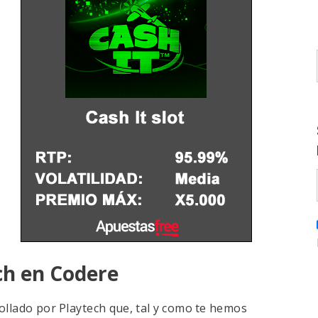
ech en Codere
llado por Playtech que, tal y como te hemos