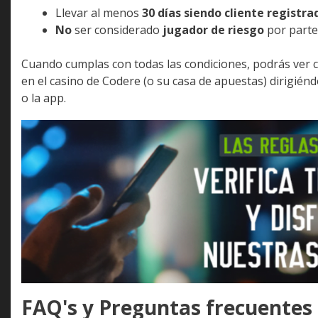
Llevar al menos
30 días siendo cliente registra
No
ser considerado
jugador de riesgo
por parte
Cuando cumplas con todas las condiciones, podrás ver c
en el casino de Codere (o su casa de apuestas) dirigién
o la app.
FAQ's y Preguntas frecuentes 