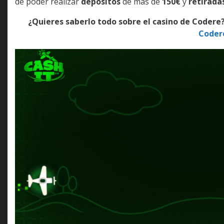
de poder realizar
depósitos
de más de
150€
y
retirada
¿Quieres saberlo todo sobre el casino de Codere
Coder