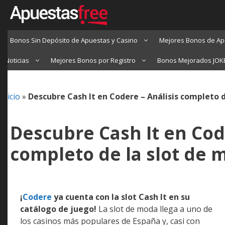
Bonos Sin Depósito de Apuestas y Casino
Mejores Bonos de Ap
Noticias
Mejores Bonos por Registro
Bonos Mejorados JOK
Inicio
»
Descubre Cash It en Codere – Análisis completo 
Descubre Cash It en Cod
completo de la slot de 
¡
Codere
ya cuenta con la slot Cash It en su
catálogo de juego!
La slot de moda llega a uno de
los casinos más populares de España y, casi con