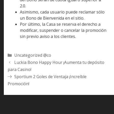
2.0.
Asimismo, cada usuario puede reclamar sólo
un Bono de Bienvenida en el sitio.
Por último, la Casa se reserva el derecho a
modificar, suspender o cancelar la promoción
sin previo aviso a los clientes.
Categorías
Uncategorized @co
Luckia Bono Happy Hour ¡Aumenta tu depósito
para Casino!
Sportium 2 Goles de Ventaja ¡Increíble
Promoción!