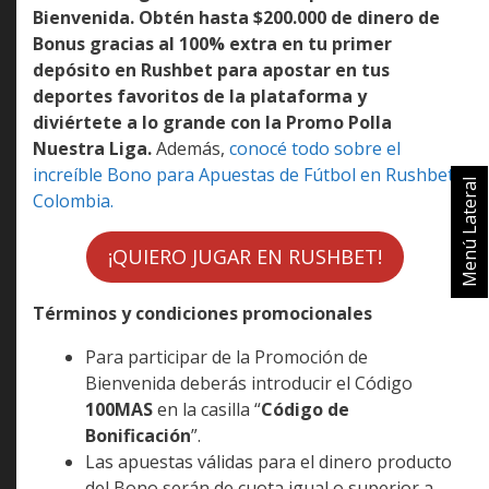
Bienvenida. Obtén hasta $200.000 de dinero de
Bonus gracias al 100% extra en tu primer
depósito en Rushbet para apostar en tus
deportes favoritos de la plataforma y
diviértete a lo grande con la Promo Polla
Nuestra Liga.
Además,
conocé todo sobre el
increíble Bono para Apuestas de Fútbol en Rushbet
Menú Lateral
Colombia.
¡QUIERO JUGAR EN RUSHBET!
Términos y condiciones promocionales
Para participar de la Promoción de
Bienvenida deberás introducir el Código
100MAS
en la casilla “
Código de
Bonificación
”.
Las apuestas válidas para el dinero producto
del Bono serán de cuota igual o superior a