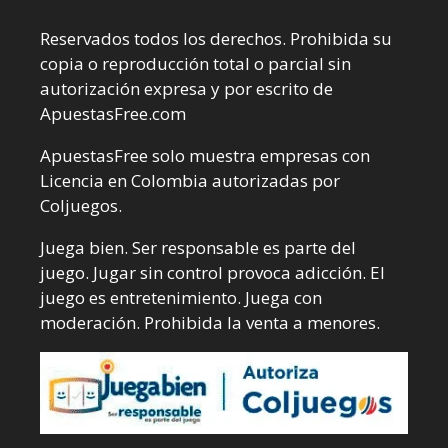
Reservados todos los derechos. Prohibida su
copia o reproducción total o parcial sin
autorización expresa y por escrito de
ApuestasFree.com
ApuestasFree solo muestra empresas con
Licencia en Colombia autorizadas por
Coljuegos.
Juega bien. Ser responsable es parte del
juego. Jugar sin control provoca adicción. El
juego es entretenimiento. Juega con
moderación. Prohibida la venta a menores.