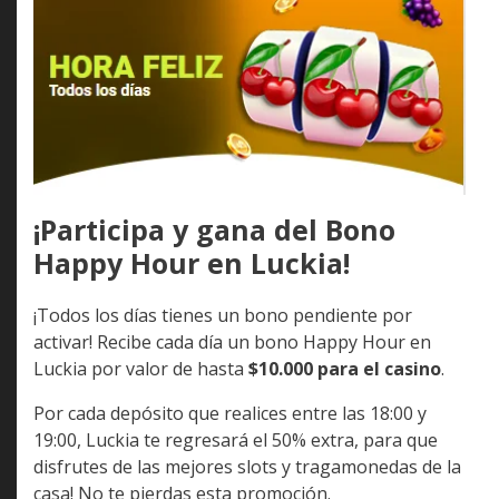
¡Participa y gana del Bono
Happy Hour en Luckia!
¡Todos los días tienes un bono pendiente por
activar! Recibe cada día un bono Happy Hour en
Luckia por valor de hasta
$10.000 para el casino
.
Por cada depósito que realices entre las 18:00 y
19:00, Luckia te regresará el 50% extra, para que
disfrutes de las mejores slots y tragamonedas de la
casa! No te pierdas esta promoción.