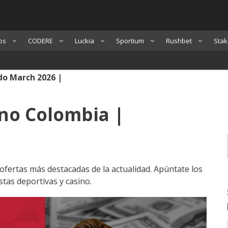
os
CODERE
Luckia
Sportium
Rushbet
Stak
do March 2026 |
ono Colombia |
 ofertas más destacadas de la actualidad. Apúntate los
tas deportivas y casino.