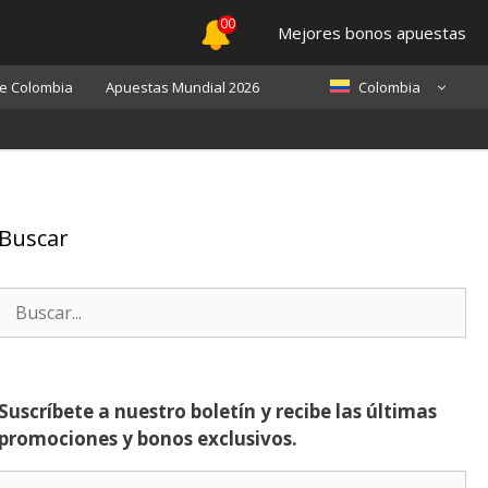
00
Mejores bonos apuestas
e Colombia
Apuestas Mundial 2026
Colombia
Buscar
Suscríbete a nuestro boletín y recibe las últimas
promociones y bonos exclusivos.