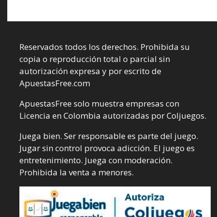
Reservados todos los derechos. Prohibida su
copia o reproducción total o parcial sin
autorización expresa y por escrito de
ApuestasFree.com
ApuestasFree solo muestra empresas con
Licencia en Colombia autorizadas por Coljuegos.
Juega bien. Ser responsable es parte del juego.
Jugar sin control provoca adicción. El juego es
entretenimiento. Juega con moderación.
Prohibida la venta a menores.