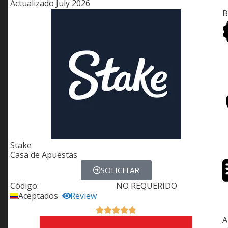
Actualizado July 2026
B
Stake
Casa de Apuestas
SOLICITAR
Código:
NO REQUERIDO
Aceptados
Review





A