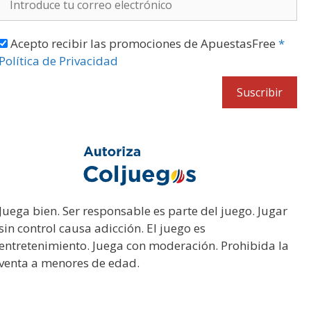
Acepto recibir las promociones de ApuestasFree
*
Política de Privacidad
Juega bien. Ser responsable es parte del juego. Jugar
sin control causa adicción. El juego es
entretenimiento. Juega con moderación. Prohibida la
venta a menores de edad.