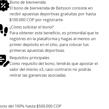
Bono de bienvenida
El bono de bienvenida de Betsson consiste en
recibir apuestas deportivas gratuitas por hasta
$100.000 COP por registrarte.
¿Cómo solicitar el bono?
Para obtener este beneficio, es primordial que te
registres en la plataforma y hagas al menos un
primer depósito en el sitio, para colocar tus
primeras apuestas deportivas.
Requisitos principales
Como requisito del bono, tendrás que apostar el
valor del mismo x3, caso contrario no podrás
retirar las ganancias asociadas.
ono del 100% hasta $500.000 COP