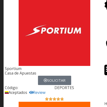
Sportium
Casa de Apuestas
SOLICITAR
Código:
DEPORTES
Aceptados
Review





H