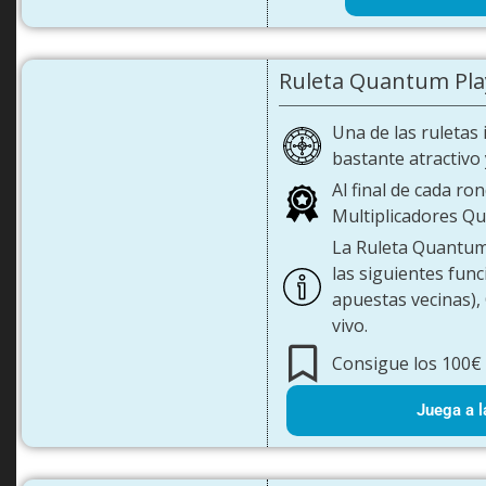
Ruleta Quantum Pla
Una de las ruletas
bastante atractivo 
Al final de cada r
Multiplicadores Qu
La Ruleta Quantum
las siguientes func
apuestas vecinas),
vivo.
Consigue los 100€ 
Juega a 