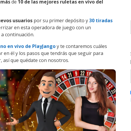
a
más
de
10 de las mejores ruletas en vivo del
uevos
usuarios
por su primer depósito y
30 tiradas
rrizar en esta operadora de juego con un
a continuación.
ino en vivo de PlayJango
y te contaremos cuáles
ar en él y los pasos que tendrás que seguir para
, así que quédate con nosotros.