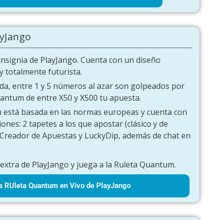
yJango
 insignia de PlayJango. Cuenta con un diseño
y totalmente futurista.
onda, entre 1 y 5 números al azar son golpeados por
antum de entre X50 y X500 tu apuesta.
 está basada en las normas europeas y cuenta con
iones: 2 tapetes a los que apostar (clásico y de
 Creador de Apuestas y LuckyDip, además de chat en
extra de PlayJango y juega a la Ruleta Quantum.
la RUleta Quantum en Vivo de PlayJango