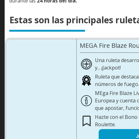
durante las
24 horas del día.
Estas son las principales rule
MEGA Fire Blaze Rou
Una ruleta desarro
y... ¡Jackpot!
Ruleta que destaca
números de fuego.
MEga Fire Blaze Li
Europea y cuenta co
que apostar, funci
Hazte con el Bono 
Roulette.
J