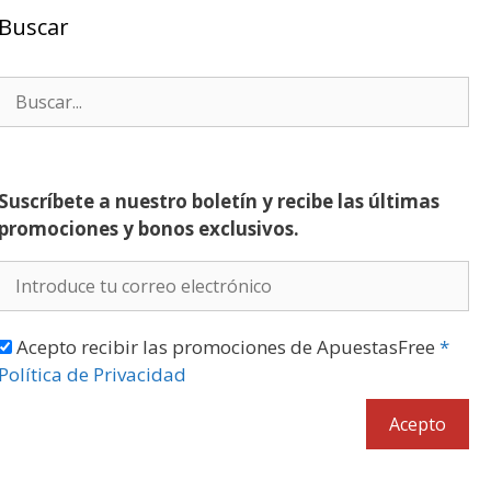
Buscar
Suscríbete a nuestro boletín y recibe las últimas
promociones y bonos exclusivos.
Acepto recibir las promociones de ApuestasFree
*
Política de Privacidad