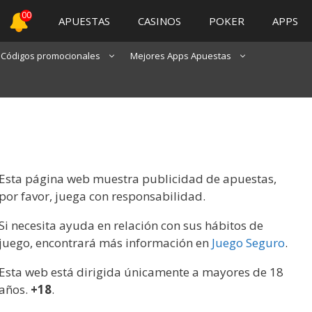
00
APUESTAS
CASINOS
POKER
APPS
Códigos promocionales
Mejores Apps Apuestas
Esta página web muestra publicidad de apuestas,
por favor, juega con responsabilidad.
Si necesita ayuda en relación con sus hábitos de
juego, encontrará más información en
Juego Seguro
.
Esta web está dirigida únicamente a mayores de 18
años.
+18
.