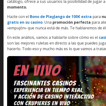
catálogo, ofrece a sus usuarios la posibilidad de jugar 
momento.
Hazte con el
Bono de PlayJango de 100€ extra
para
n
gratis en su casino
. Una
promoción
perfecta
para ate
«empujón» que nunca está de más. Te hablaremos de él 
En este análisis, vamos a hablarte sobre cómo es el
cas
son las mejores ruletas en directo a las que puedes jug
hacerlo. Todo eso y mucho más es lo que vamos a tratar