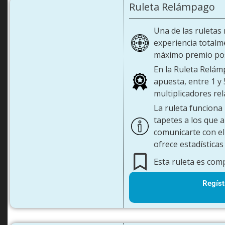
Ruleta Relámpago
Una de las ruletas
experiencia totalme
máximo premio pos
En la Ruleta Relámp
apuesta, entre 1 y
multiplicadores re
La ruleta funciona
tapetes a los que 
comunicarte con el 
ofrece estadísticas
Esta ruleta es com
Regíst