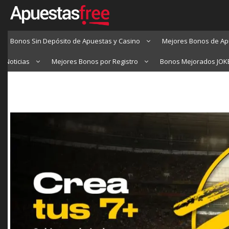
Saltar
al
contenido
Bonos Sin Depósito de Apuestas y Casino
Mejores Bonos de Ap
Noticias
Mejores Bonos por Registro
Bonos Mejorados JOK