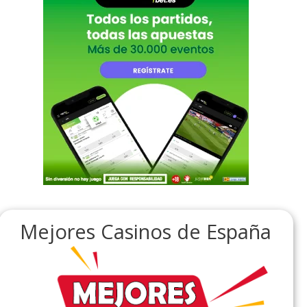
Mejores Casinos de España