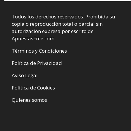
Todos los derechos reservados. Prohibida su
copia o reproducción total o parcial sin
autorización expresa por escrito de
ApuestasFree.com
Términos y Condiciones
Política de Privacidad
Aviso Legal
Política de Cookies
Quienes somos