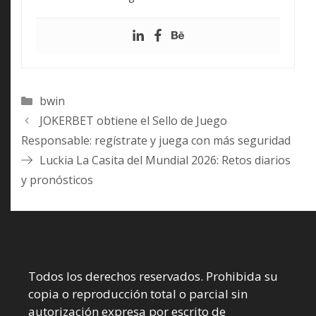
Categorías
bwin
JOKERBET obtiene el Sello de Juego
Responsable: regístrate y juega con más seguridad
Luckia La Casita del Mundial 2026: Retos diarios
y pronósticos
Todos los derechos reservados. Prohibida su
copia o reproducción total o parcial sin
autorización expresa por escrito de