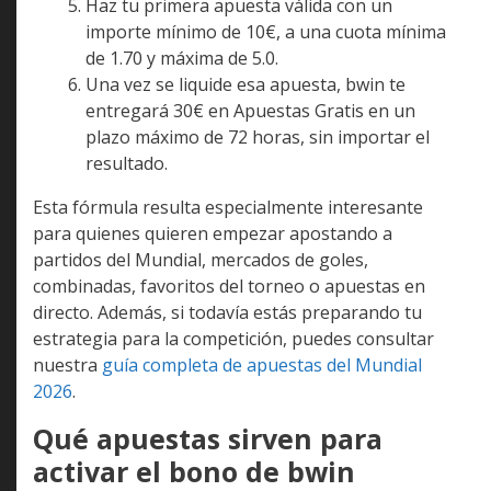
Haz tu primera apuesta válida con un
importe mínimo de 10€, a una cuota mínima
de 1.70 y máxima de 5.0.
Una vez se liquide esa apuesta, bwin te
entregará 30€ en Apuestas Gratis en un
plazo máximo de 72 horas, sin importar el
resultado.
Esta fórmula resulta especialmente interesante
para quienes quieren empezar apostando a
partidos del Mundial, mercados de goles,
combinadas, favoritos del torneo o apuestas en
directo. Además, si todavía estás preparando tu
estrategia para la competición, puedes consultar
nuestra
guía completa de apuestas del Mundial
2026
.
Qué apuestas sirven para
activar el bono de bwin