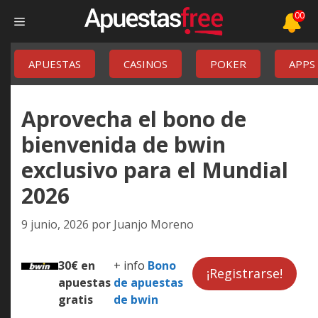
Saltar
00
Menú
al
contenido
APUESTAS
CASINOS
POKER
APPS
Aprovecha el bono de
bienvenida de bwin
exclusivo para el Mundial
2026
9 junio, 2026
por
Juanjo Moreno
30€ en
+ info
Bono
¡Registrarse!
apuestas
de apuestas
gratis
de bwin