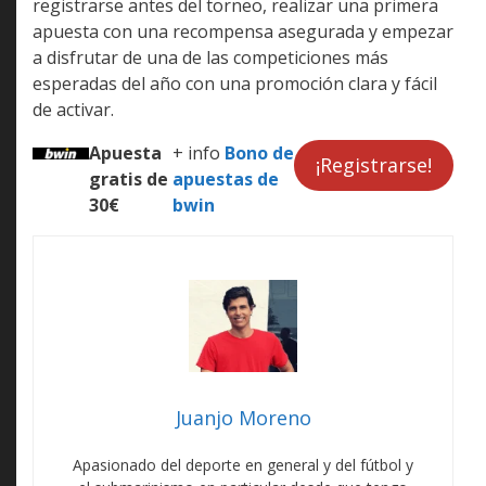
registrarse antes del torneo, realizar una primera
apuesta con una recompensa asegurada y empezar
a disfrutar de una de las competiciones más
esperadas del año con una promoción clara y fácil
de activar.
Apuesta
+ info
Bono de
¡Registrarse!
gratis de
apuestas de
30€
bwin
Juanjo Moreno
Apasionado del deporte en general y del fútbol y