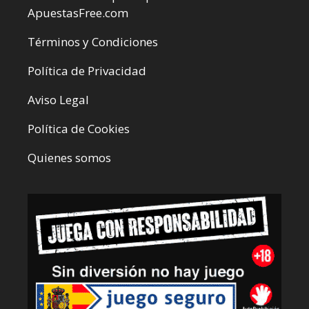
ApuestasFree.com
Términos y Condiciones
Política de Privacidad
Aviso Legal
Política de Cookies
Quienes somos