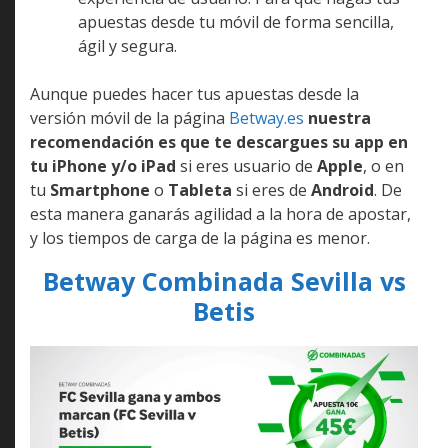
apuestas desde tu móvil de forma sencilla,
ágil y segura.
Aunque puedes hacer tus apuestas desde la
versión móvil de la página
Betway.es
nuestra
recomendación es que te descargues su app en
tu iPhone y/o iPad
si eres usuario de
Apple
, o en
tu
Smartphone
o
Tableta
si eres de
Android
. De
esta manera ganarás agilidad a la hora de apostar,
y los tiempos de carga de la página es menor.
Betway Combinada Sevilla vs
Betis