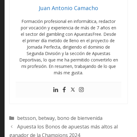
Juan Antonio Camacho
Formación profesional en informática, redactor
por vocación y experiencia de más de 7 años en
el sector del gambling con ApuestasFree. Desde
el primer día metido de lleno en el proyecto de
Jornada Perfecta, dirigiendo el dominio de
Segunda División y la sección de Apuestas
Deportivas, lo que me ha permitido convertirlo en
mi profesión. En resumen, trabajando de lo que
más me gusta.
Categorías
betsson
,
betway
,
bono de bienvenida
Apuesta los Bonos de apuestas más altos al
ganador de la Champions 2024