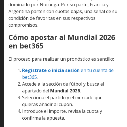
dominado por Noruega. Por su parte, Francia y
Argentina parten con cuotas bajas, una señal de su
condición de favoritas en sus respectivos
compromisos.
Cómo apostar al Mundial 2026
en bet365
El proceso para realizar un pronóstico es sencillo:
Regístrate o inicia sesión
en tu cuenta de
bet365
.
Accede a la sección de fútbol y busca el
apartado del
Mundial 2026
.
Selecciona el partido y el mercado que
quieras añadir al cupón.
Introduce el importe, revisa la cuota y
confirma la apuesta.