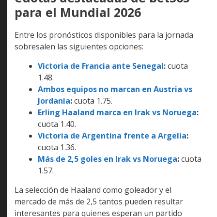
para el Mundial 2026
Entre los pronósticos disponibles para la jornada
sobresalen las siguientes opciones:
Victoria de Francia ante Senegal
:
cuota
1.48.
Ambos equipos no marcan en Austria vs
Jordania
:
cuota 1.75.
Erling Haaland marca en Irak vs Noruega
:
cuota 1.40.
Victoria de Argentina frente a Argelia
:
cuota 1.36.
Más de 2,5 goles en Irak vs Noruega
:
cuota
1.57.
La selección de Haaland como goleador y el
mercado de más de 2,5 tantos pueden resultar
interesantes para quienes esperan un partido