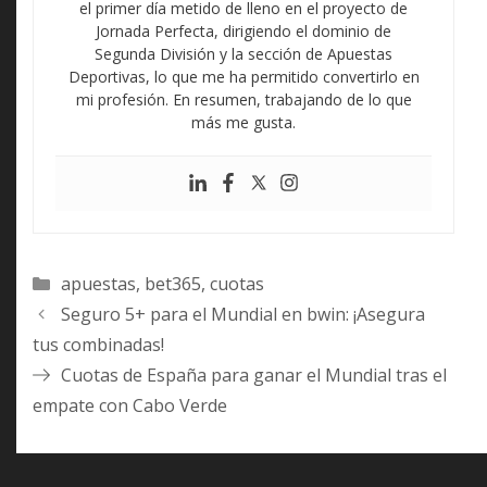
el primer día metido de lleno en el proyecto de
Jornada Perfecta, dirigiendo el dominio de
Segunda División y la sección de Apuestas
Deportivas, lo que me ha permitido convertirlo en
mi profesión. En resumen, trabajando de lo que
más me gusta.
Categorías
apuestas
,
bet365
,
cuotas
Seguro 5+ para el Mundial en bwin: ¡Asegura
tus combinadas!
Cuotas de España para ganar el Mundial tras el
empate con Cabo Verde