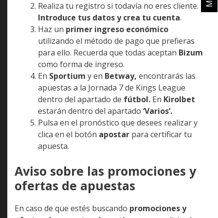
Realiza tu registro si todavía no eres cliente.
Introduce tus datos y crea tu cuenta
.
Haz un
primer ingreso económico
utilizando el método de pago que prefieras
para ello. Recuerda que todas aceptan
Bizum
como forma de ingreso.
En
Sportium
y en
Betway,
encontrarás las
apuestas a la Jornada 7 de Kings League
dentro del apartado de
fútbol.
En
Kirolbet
estarán dentro del apartado
‘Varios’.
Pulsa en el pronóstico que desees realizar y
clica en el botón
apostar
para certificar tu
apuesta.
Aviso sobre las promociones y
ofertas de apuestas
En caso de que estés buscando
promociones y