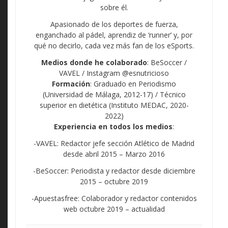
sobre él.
Apasionado de los deportes de fuerza,
enganchado al pádel, aprendiz de ‘runner’ y, por
qué no decirlo, cada vez más fan de los eSports.
Medios donde he colaborado
: BeSoccer /
VAVEL / Instagram @esnutricioso
Formación
: Graduado en Periodismo
(Universidad de Málaga, 2012-17) / Técnico
superior en dietética (Instituto MEDAC, 2020-
2022)
Experiencia en todos los medios
:
-VAVEL: Redactor jefe sección Atlético de Madrid
desde abril 2015 – Marzo 2016
-BeSoccer: Periodista y redactor desde diciembre
2015 – octubre 2019
-Apuestasfree: Colaborador y redactor contenidos
web octubre 2019 – actualidad