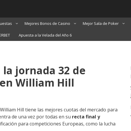
uestas
Mejores Bonos de Casino
Mejor Sala de Poker
ERBET
Apuesta a la Velada del Año 6
 la jornada 32 de
en William Hill
illiam Hill tiene las mejores cuotas del mercado para
entra de una vez por todas en su
recta final y
sificación para competiciones Europeas, como la lucha