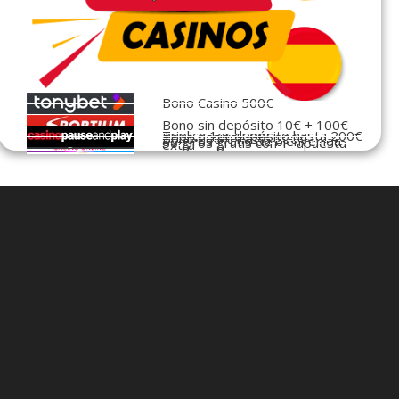
Bono Casino 500€
Bono sin depósito 10€ + 100€
Triplica 1er depósito hasta 200€
Bono Casino 500€
Bono 200% hasta 200€
80 giros gratis de bienvenida
50 giros gratis con 1ª apuesta
extra