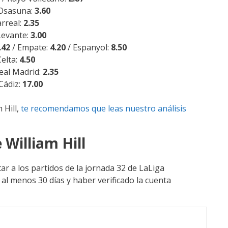
Osasuna:
3.60
arreal:
2.35
Levante:
3.00
.42
/ Empate:
4.20
/ Espanyol:
8.50
Celta:
4.50
eal Madrid:
2.35
Cádiz:
17.00
 Hill,
te recomendamos que leas nuestro análisis
 William Hill
r a los partidos de la jornada 32 de LaLiga
al menos 30 días y haber verificado la cuenta