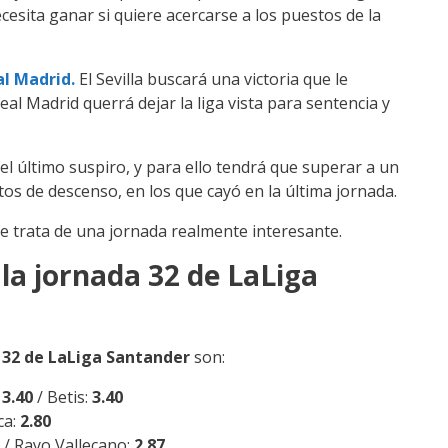
cesita ganar si quiere acercarse a los puestos de la
al Madrid.
El Sevilla buscará una victoria que le
l Madrid querrá dejar la liga vista para sentencia y
el último suspiro, y para ello tendrá que superar a un
os de descenso, en los que cayó en la última jornada.
e trata de una jornada realmente interesante.
 la jornada 32 de LaLiga
 32 de LaLiga Santander
son:
:
3.40
/ Betis:
3.40
ca:
2.80
/ Rayo Vallecano:
2.87