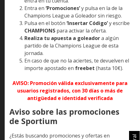
entra en tu cuenta.
Entra en
‘Promociones’
y pulsa en la de la
Champions League a Goleador sin riesgo.
Pulsa en el botón
‘Insertar Código’
y escribe
CHAMPIONS
para activar la oferta.
Realiza tu apuesta a goleador
a algún
partido de la Champions League de esta
jornada.
En caso de que no la aciertes, te devuelven el
importe apostado en
freebet
(hasta 10€).
AVISO: Promoción válida exclusivamente para
usuarios registrados, con 30 días o más de
antigüedad e identidad verificada
Aviso sobre las promociones
de Sportium
¿Estás buscando promociones y ofertas en