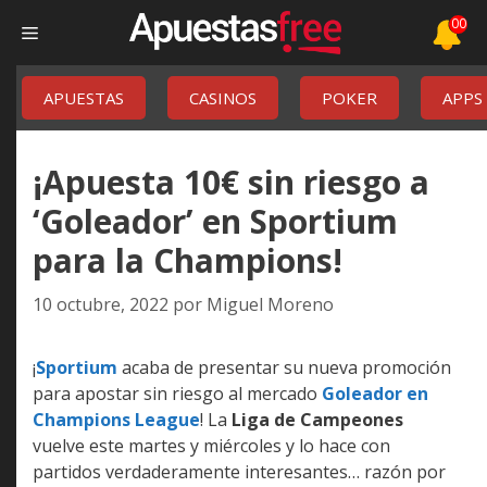
Saltar
00
Menú
al
contenido
APUESTAS
CASINOS
POKER
APPS
¡Apuesta 10€ sin riesgo a
‘Goleador’ en Sportium
para la Champions!
10 octubre, 2022
por
Miguel Moreno
¡
Sportium
acaba de presentar su nueva promoción
para apostar sin riesgo al mercado
Goleador en
Champions League
! La
Liga de Campeones
vuelve este martes y miércoles y lo hace con
partidos verdaderamente interesantes… razón por