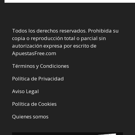
Todos los derechos reservados. Prohibida su
copia o reproducción total o parcial sin
autorización expresa por escrito de
ApuestasFree.com
Términos y Condiciones
Política de Privacidad
Aviso Legal
Política de Cookies
Quienes somos