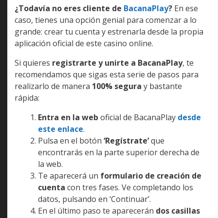
¿Todavía no eres cliente de
BacanaPlay
?
En ese
caso, tienes una opción genial para comenzar a lo
grande: crear tu cuenta y estrenarla desde la propia
aplicación oficial de este casino online.
Si quieres
registrarte y unirte a BacanaPlay
, te
recomendamos que sigas esta serie de pasos para
realizarlo de manera
100% segura
y bastante
rápida:
Entra en la
web
oficial de BacanaPlay
desde
este enlace
.
Pulsa en el botón
‘Regístrate’
que
encontrarás en la parte superior derecha de
la web.
Te aparecerá un
formulario de creación
de
cuenta
con tres fases. Ve completando los
datos, pulsando en ‘Continuar’.
En el último paso te aparecerán
dos casillas