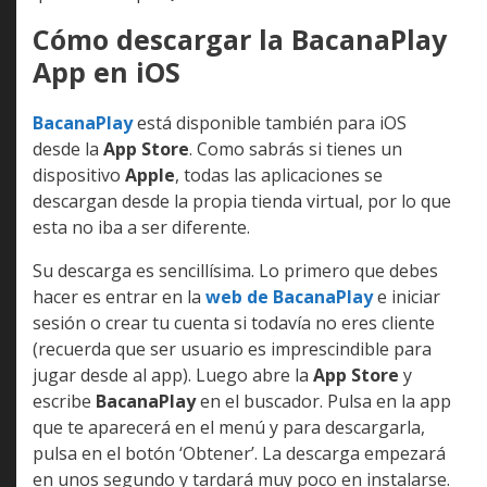
Cómo descargar la BacanaPlay
App en iOS
BacanaPlay
está disponible también para iOS
desde la
App Store
. Como sabrás si tienes un
dispositivo
Apple
, todas las aplicaciones se
descargan desde la propia tienda virtual, por lo que
esta no iba a ser diferente.
Su descarga es sencillísima. Lo primero que debes
hacer es entrar en la
web de BacanaPlay
e iniciar
sesión o crear tu cuenta si todavía no eres cliente
(recuerda que ser usuario es imprescindible para
jugar desde al app). Luego abre la
App Store
y
escribe
BacanaPlay
en el buscador. Pulsa en la app
que te aparecerá en el menú y para descargarla,
pulsa en el botón ‘Obtener’. La descarga empezará
en unos segundo y tardará muy poco en instalarse.