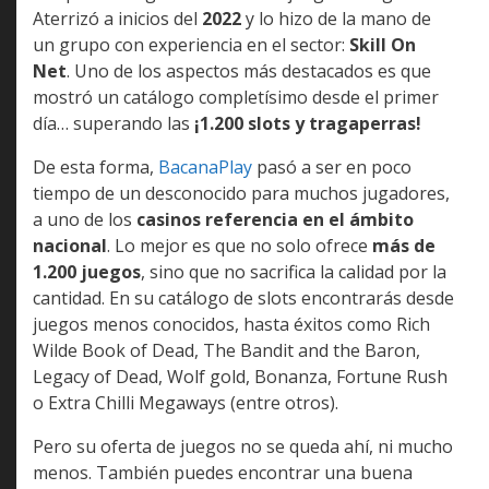
Aterrizó a inicios del
2022
y lo hizo de la mano de
un grupo con experiencia en el sector:
Skill On
Net
. Uno de los aspectos más destacados es que
mostró un catálogo completísimo desde el primer
día… superando las
¡1.200 slots y tragaperras!
De esta forma,
BacanaPlay
pasó a ser en poco
tiempo de un desconocido para muchos jugadores,
a uno de los
casinos referencia en el ámbito
nacional
. Lo mejor es que no solo ofrece
más de
1.200 juegos
, sino que no sacrifica la calidad por la
cantidad. En su catálogo de slots encontrarás desde
juegos menos conocidos, hasta éxitos como Rich
Wilde Book of Dead, The Bandit and the Baron,
Legacy of Dead, Wolf gold, Bonanza, Fortune Rush
o Extra Chilli Megaways (entre otros).
Pero su oferta de juegos no se queda ahí, ni mucho
menos. También puedes encontrar una buena