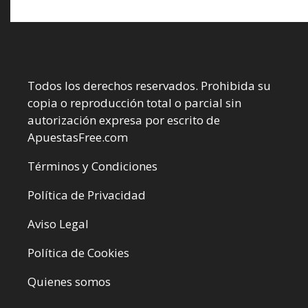
Todos los derechos reservados. Prohibida su
copia o reproducción total o parcial sin
autorización expresa por escrito de
ApuestasFree.com
Términos y Condiciones
Política de Privacidad
Aviso Legal
Política de Cookies
Quienes somos