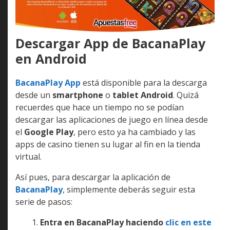
Descargar App de BacanaPlay
en Android
BacanaPlay App
está disponible para la descarga
desde un
smartphone
o
tablet Android
. Quizá
recuerdes que hace un tiempo no se podían
descargar las aplicaciones de juego en línea desde
el
Google Play
, pero esto ya ha cambiado y las
apps de casino tienen su lugar al fin en la tienda
virtual.
Así pues, para descargar la aplicación de
BacanaPlay
, simplemente deberás seguir esta
serie de pasos:
Entra en BacanaPlay haciendo
clic en este