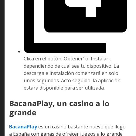
Clica en el botón 'Obtener' o 'Instalar',
dependiendo de cuál sea tu dispositivo. La
descarga e instalación comenzará en solo
unos segundos. Acto seguido, la aplicación
estará disponible para ser utilizada.
BacanaPlay, un casino a lo
grande
BacanaPlay
es un casino bastante nuevo que llegó
a España con ganas de ofrecer juegos a lo grande.