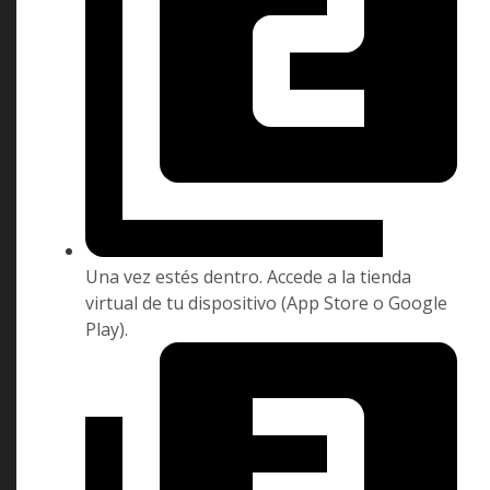
Una vez estés dentro. Accede a la tienda
virtual de tu dispositivo (App Store o Google
Play).