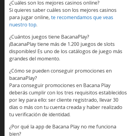
¿Cuáles son los mejores casinos online?
Si quieres saber cuáles son los mejores casinos
para jugar online,
te recomendamos que veas
nuestro top
.
¿Cuántos juegos tiene BacanaPlay?
¡BacanaPlay tiene más de 1.200 juegos de slots
disponibles! Es uno de los catálogos de juego más
grandes del momento.
¿Cómo se pueden conseguir promociones en
bacanaPlay?
Para conseguir promociones en Bacana Play
deberás cumplir con los tres requisitos establecidos
por ley para ello: ser cliente registrado, llevar 30
días o más con tu cuenta creada y haber realizado
tu verificación de identidad.
¿Por qué la app de Bacana Play no me funciona
bien?