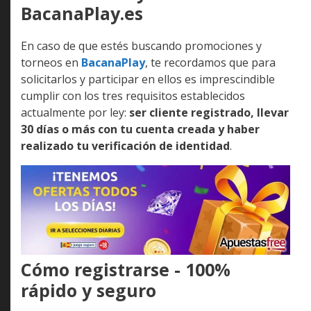
BacanaPlay.es
En caso de que estés buscando promociones y
torneos en
BacanaPlay
, te recordamos que para
solicitarlos y participar en ellos es imprescindible
cumplir con los tres requisitos establecidos
actualmente por ley:
ser cliente registrado, llevar
30 días o más con tu cuenta creada y haber
realizado tu verificación de identidad
.
Cómo registrarse - 100%
rápido y seguro