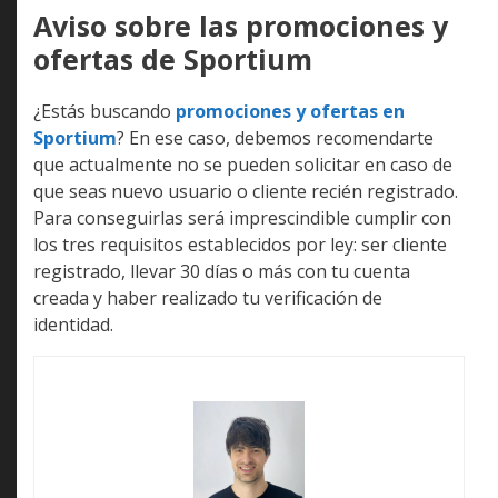
Aviso sobre las promociones y
ofertas de Sportium
¿Estás buscando
promociones y ofertas en
Sportium
? En ese caso, debemos recomendarte
que actualmente no se pueden solicitar en caso de
que seas nuevo usuario o cliente recién registrado.
Para conseguirlas será imprescindible cumplir con
los tres requisitos establecidos por ley: ser cliente
registrado, llevar 30 días o más con tu cuenta
creada y haber realizado tu verificación de
identidad.