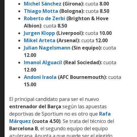
Michel Sánchez
(Girona):
cuota
8.00
Thiago Motta
(Bologna):
cuota
8.50
Roberto de Zerbi
(Brighton
& Hove
Albion)
: cuota
8.50
Jurgen Klopp
(Liverpool):
cuota
10.00
Mikel Arteta
(Arsenal):
cuota
12.00
Julian Nagelsmann
(Sin equipo):
cuota
12.00
Imanol Alguacil
(Real Sociedad):
cuota
12.00
Andoni Iraola
(AFC Bournemouth):
cuota
15.00
El principal candidato para ser el nuevo
entrenador del Barça
según las apuestas
deportivas de Sportium no es otro que
Rafa
Márquez
(cuota 4.50)
. Se trata del técnico del
Barcelona B
, el segundo equipo del equipo
azulgrana. Apunta a que puede ser el elegido