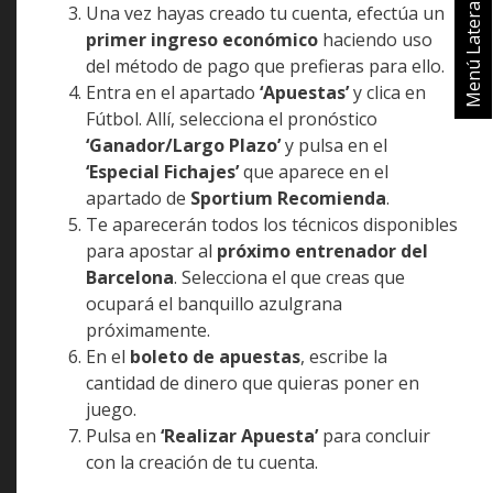
Menú Lateral
Una vez hayas creado tu cuenta, efectúa un
primer ingreso económico
haciendo uso
del método de pago que prefieras para ello.
Entra en el apartado
‘Apuestas’
y clica en
Fútbol. Allí, selecciona el pronóstico
‘Ganador/Largo Plazo’
y pulsa en el
‘Especial Fichajes’
que aparece en el
apartado de
Sportium Recomienda
.
Te aparecerán todos los técnicos disponibles
para apostar al
próximo entrenador del
Barcelona
. Selecciona el que creas que
ocupará el banquillo azulgrana
próximamente.
En el
boleto de apuestas
, escribe la
cantidad de dinero que quieras poner en
juego.
Pulsa en
‘Realizar Apuesta’
para concluir
con la creación de tu cuenta.