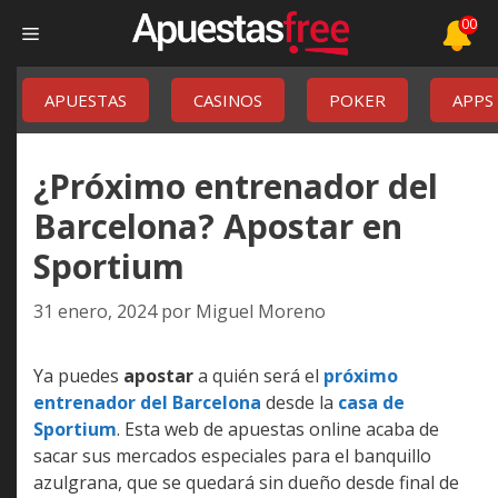
Saltar
00
Menú
al
contenido
APUESTAS
CASINOS
POKER
APPS
¿Próximo entrenador del
Barcelona? Apostar en
Sportium
31 enero, 2024
por
Miguel Moreno
Ya puedes
apostar
a quién será el
próximo
entrenador del Barcelona
desde la
casa de
Sportium
. Esta web de apuestas online acaba de
sacar sus mercados especiales para el banquillo
azulgrana, que se quedará sin dueño desde final de