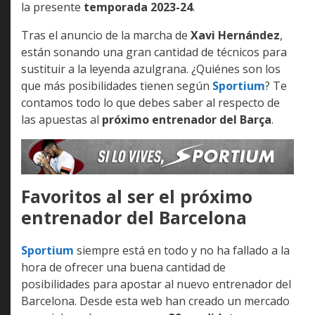
la presente
temporada 2023-24
.
Tras el anuncio de la marcha de
Xavi Hernández
,
están sonando una gran cantidad de técnicos para
sustituir a la leyenda azulgrana. ¿Quiénes son los
que más posibilidades tienen según
Sportium
? Te
contamos todo lo que debes saber al respecto de
las apuestas al
próximo entrenador del Barça
.
Favoritos al ser el próximo
entrenador del Barcelona
Sportium
siempre está en todo y no ha fallado a la
hora de ofrecer una buena cantidad de
posibilidades para apostar al nuevo entrenador del
Barcelona. Desde esta web han creado un mercado