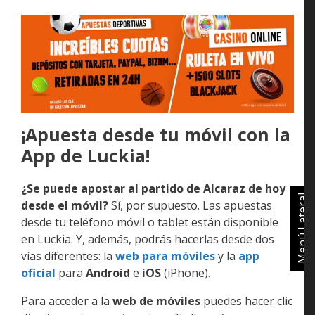
¡Apuesta desde tu móvil con la
App de Luckia!
¿Se puede apostar al partido de Alcaraz de hoy
Menú Lateral
desde el móvil?
Sí, por supuesto. Las apuestas
desde tu teléfono móvil o tablet están disponible
en Luckia. Y, además, podrás hacerlas desde dos
vías diferentes: la
web para móviles
y la
app
oficial
para
Android
e
iOS
(iPhone).
Para acceder a la
web de móviles
puedes hacer clic