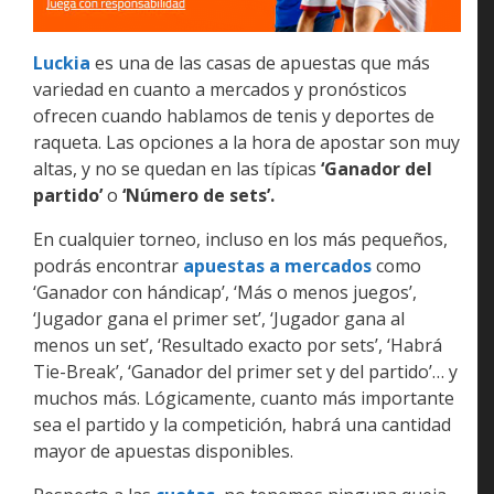
Luckia
es una de las casas de apuestas que más
variedad en cuanto a mercados y pronósticos
ofrecen cuando hablamos de tenis y deportes de
raqueta. Las opciones a la hora de apostar son muy
altas, y no se quedan en las típicas
‘Ganador del
partido’
o
‘Número de sets’.
En cualquier torneo, incluso en los más pequeños,
podrás encontrar
apuestas a mercados
como
‘Ganador con hándicap’, ‘Más o menos juegos’,
‘Jugador gana el primer set’, ‘Jugador gana al
menos un set’, ‘Resultado exacto por sets’, ‘Habrá
Tie-Break’, ‘Ganador del primer set y del partido’… y
muchos más. Lógicamente, cuanto más importante
sea el partido y la competición, habrá una cantidad
mayor de apuestas disponibles.