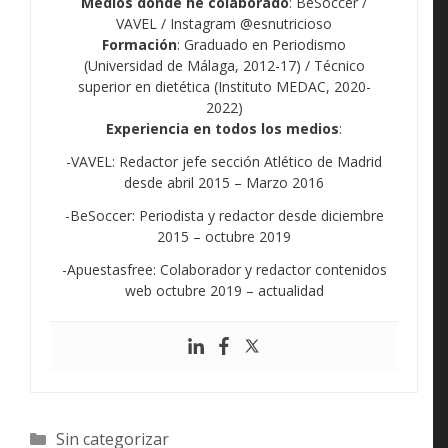
Medios donde he colaborado
: BeSoccer /
VAVEL / Instagram @esnutricioso
Formación
: Graduado en Periodismo
(Universidad de Málaga, 2012-17) / Técnico
superior en dietética (Instituto MEDAC, 2020-
2022)
Experiencia en todos los medios
:
-VAVEL: Redactor jefe sección Atlético de Madrid
desde abril 2015 – Marzo 2016
-BeSoccer: Periodista y redactor desde diciembre
2015 – octubre 2019
-Apuestasfree: Colaborador y redactor contenidos
web octubre 2019 – actualidad
Categorías
Sin categorizar