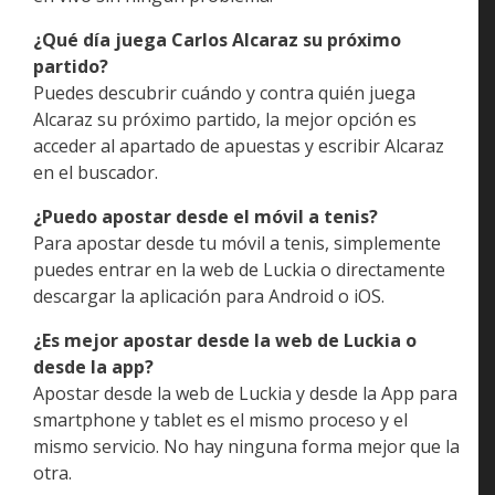
¿Qué día juega Carlos Alcaraz su próximo
partido?
Puedes descubrir cuándo y contra quién juega
Alcaraz su próximo partido, la mejor opción es
acceder al apartado de apuestas y escribir Alcaraz
en el buscador.
¿Puedo apostar desde el móvil a tenis?
Para apostar desde tu móvil a tenis, simplemente
puedes entrar en la web de Luckia o directamente
descargar la aplicación para Android o iOS.
¿Es mejor apostar desde la web de Luckia o
desde la app?
Apostar desde la web de Luckia y desde la App para
smartphone y tablet es el mismo proceso y el
mismo servicio. No hay ninguna forma mejor que la
otra.