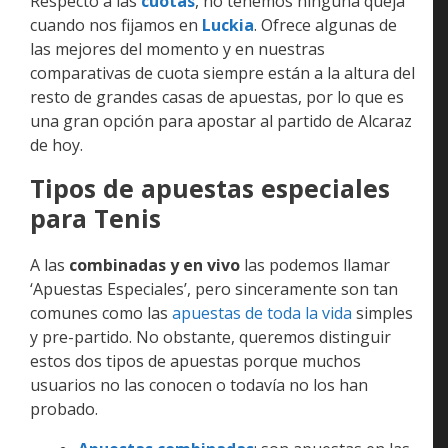
Respecto a las
cuotas
, no tenemos ninguna queja
cuando nos fijamos en
Luckia
. Ofrece algunas de
las mejores del momento y en nuestras
comparativas de cuota siempre están a la altura del
resto de grandes casas de apuestas, por lo que es
una gran opción para apostar al partido de Alcaraz
de hoy.
Tipos de apuestas especiales
para Tenis
A las
combinadas y en vivo
las podemos llamar
‘Apuestas Especiales’, pero sinceramente son tan
comunes como las
apuestas de toda la vida
simples
y pre-partido. No obstante, queremos distinguir
estos dos tipos de apuestas porque muchos
usuarios no las conocen o todavía no los han
probado.