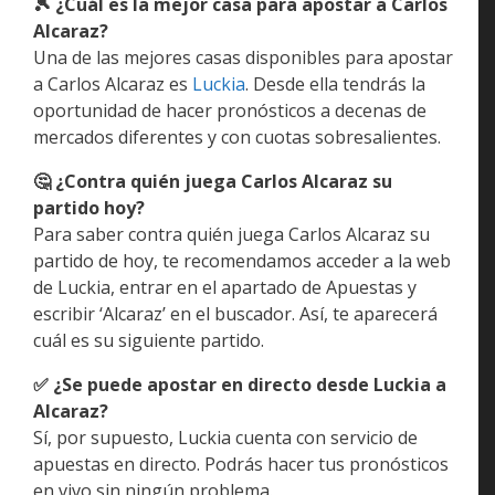
🎾 ¿Cuál es la mejor casa para apostar a Carlos
Alcaraz?
Una de las mejores casas disponibles para apostar
a Carlos Alcaraz es
Luckia
. Desde ella tendrás la
oportunidad de hacer pronósticos a decenas de
mercados diferentes y con cuotas sobresalientes.
🤔 ¿Contra quién juega Carlos Alcaraz su
partido hoy?
Para saber contra quién juega Carlos Alcaraz su
partido de hoy, te recomendamos acceder a la web
de Luckia, entrar en el apartado de Apuestas y
escribir ‘Alcaraz’ en el buscador. Así, te aparecerá
cuál es su siguiente partido.
✅ ¿Se puede apostar en directo desde Luckia a
Alcaraz?
Sí, por supuesto, Luckia cuenta con servicio de
apuestas en directo. Podrás hacer tus pronósticos
en vivo sin ningún problema.