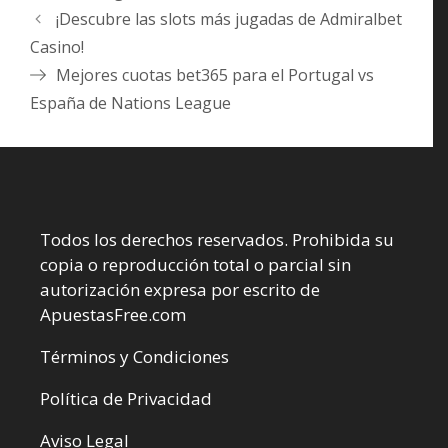
¡Descubre las slots más jugadas de Admiralbet
Casino!
Mejores cuotas bet365 para el Portugal vs
España de Nations League
Todos los derechos reservados. Prohibida su
copia o reproducción total o parcial sin
autorización expresa por escrito de
ApuestasFree.com
Términos y Condiciones
Política de Privacidad
Aviso Legal