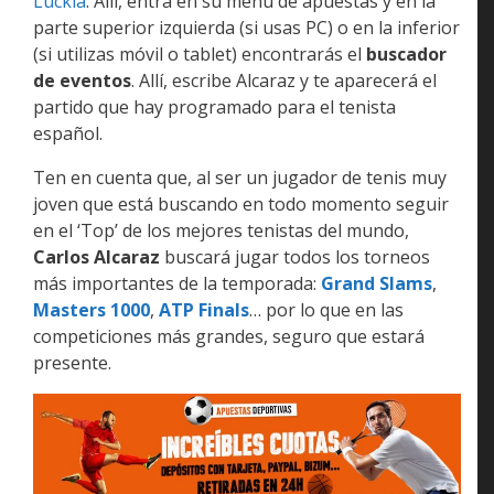
Luckia
. Allí, entra en su menú de apuestas y en la
parte superior izquierda (si usas PC) o en la inferior
(si utilizas móvil o tablet) encontrarás el
buscador
de eventos
. Allí, escribe Alcaraz y te aparecerá el
partido que hay programado para el tenista
español.
Ten en cuenta que, al ser un jugador de tenis muy
joven que está buscando en todo momento seguir
en el ‘Top’ de los mejores tenistas del mundo,
Carlos Alcaraz
buscará jugar todos los torneos
más importantes de la temporada:
Grand Slams
,
Masters 1000
,
ATP Finals
… por lo que en las
competiciones más grandes, seguro que estará
presente.