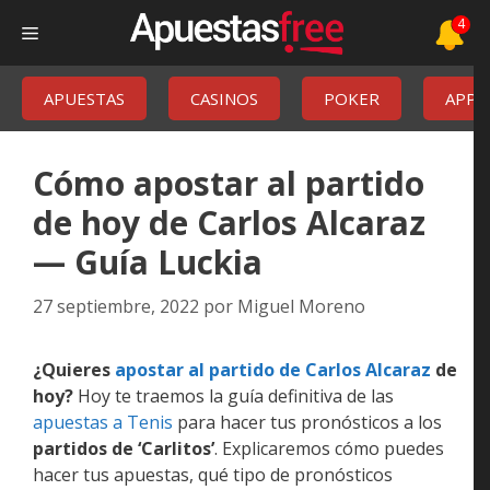
Saltar
4
Menú
al
contenido
APUESTAS
CASINOS
POKER
APPS
Cómo apostar al partido
de hoy de Carlos Alcaraz
— Guía Luckia
27 septiembre, 2022
por
Miguel Moreno
¿Quieres
apostar al partido de Carlos Alcaraz
de
hoy?
Hoy te traemos la guía definitiva de las
apuestas a Tenis
para hacer tus pronósticos a los
partidos de ‘Carlitos’
. Explicaremos cómo puedes
hacer tus apuestas, qué tipo de pronósticos