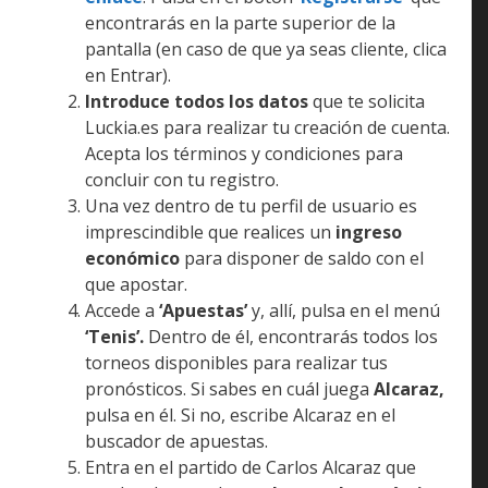
encontrarás en la parte superior de la
pantalla (en caso de que ya seas cliente, clica
en Entrar).
Introduce todos los datos
que te solicita
Luckia.es para realizar tu creación de cuenta.
Acepta los términos y condiciones para
concluir con tu registro.
Una vez dentro de tu perfil de usuario es
imprescindible que realices un
ingreso
económico
para disponer de saldo con el
que apostar.
Accede a
‘Apuestas’
y, allí, pulsa en el menú
‘Tenis’.
Dentro de él, encontrarás todos los
torneos disponibles para realizar tus
pronósticos. Si sabes en cuál juega
Alcaraz,
pulsa en él. Si no, escribe Alcaraz en el
buscador de apuestas.
Entra en el partido de Carlos Alcaraz que