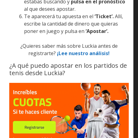
estabas buscando y
pulsa en el pronóstico
al que desees apostar.
Te aparecerá tu apuesta en el
‘Ticket’.
Allí,
escribe la cantidad de dinero que quieras
poner en juego y pulsa en
‘Apostar’.
¿Quieres saber más sobre Luckia antes de
registrarte?
¡Lee nuestro análisis!
¿A qué puedo apostar en los partidos de
tenis desde Luckia?