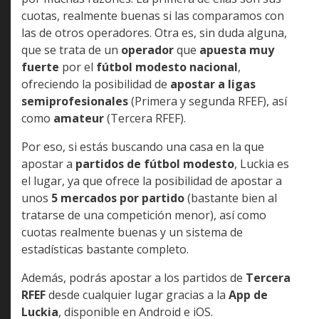
cuotas, realmente buenas si las comparamos con
las de otros operadores. Otra es, sin duda alguna,
que se trata de un
operador
que
apuesta muy
fuerte
por el
fútbol modesto nacional
,
ofreciendo la posibilidad de
apostar a ligas
semiprofesionales
(Primera y segunda RFEF), así
como
amateur
(Tercera RFEF).
Por eso, si estás buscando una casa en la que
apostar a
partidos de fútbol modesto
, Luckia es
el lugar, ya que ofrece la posibilidad de apostar a
unos
5 mercados por partido
(bastante bien al
tratarse de una competición menor), así como
cuotas realmente buenas y un sistema de
estadísticas bastante completo.
Además, podrás apostar a los partidos de
Tercera
RFEF
desde cualquier lugar gracias a la
App de
Luckia
, disponible en Android e iOS.