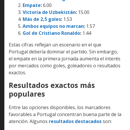
Empate
:
6.00
Victoria de Uzbekistán
:
15.00
Más de 2,5 goles
:
1.53
Ambos equipos no marcan
:
1.57
Gol de Cristiano Ronaldo
:
1.44
Estas cifras reflejan un escenario en el que
Portugal debería dominar el partido. Sin embargo,
el empate en la primera jornada aumenta el interés
por mercados como goles, goleadores o resultados
exactos.
Resultados exactos más
populares
Entre las opciones disponibles, los marcadores
favorables a Portugal concentran buena parte de la
atención. Algunos
resultados destacados
son: