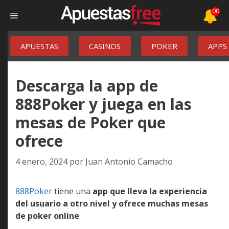
Saltar
00
Menú
al
contenido
APUESTAS
CASINOS
POKER
APPS
Descarga la app de
888Poker y juega en las
mesas de Poker que
ofrece
4 enero, 2024
por
Juan Antonio Camacho
888Poker
tiene una
app que lleva la experiencia
del usuario a otro nivel y ofrece muchas mesas
de poker online
.