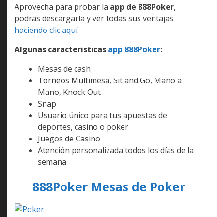
Aprovecha para probar la
app de 888Poker
,
podrás descargarla y ver todas sus ventajas
haciendo clic aquí
.
Algunas características
app 888Poker
:
Mesas de cash
Torneos Multimesa, Sit and Go, Mano a
Mano, Knock Out
Snap
Usuario único para tus apuestas de
deportes, casino o poker
Juegos de Casino
Atención personalizada todos los días de la
semana
888Poker Mesas de Poker