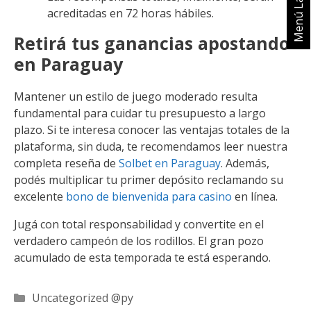
Menú Lateral
acreditadas en 72 horas hábiles.
Retirá tus ganancias apostando
en Paraguay
Mantener un estilo de juego moderado resulta
fundamental para cuidar tu presupuesto a largo
plazo. Si te interesa conocer las ventajas totales de la
plataforma, sin duda, te recomendamos leer nuestra
completa reseña de
Solbet en Paraguay
. Además,
podés multiplicar tu primer depósito reclamando su
excelente
bono de bienvenida para casino
en línea.
Jugá con total responsabilidad y convertite en el
verdadero campeón de los rodillos. El gran pozo
acumulado de esta temporada te está esperando.
Categories
Uncategorized @py