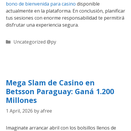
bono de bienvenida para casino
disponible
actualmente en la plataforma. En conclusión, planificar
tus sesiones con enorme responsabilidad te permitirá
disfrutar una experiencia segura.
Categories
Uncategorized @py
Mega Slam de Casino en
Betsson Paraguay: Ganá 1.200
Millones
1 April, 2026
by
afree
Imaginate arrancar abril con los bolsillos llenos de