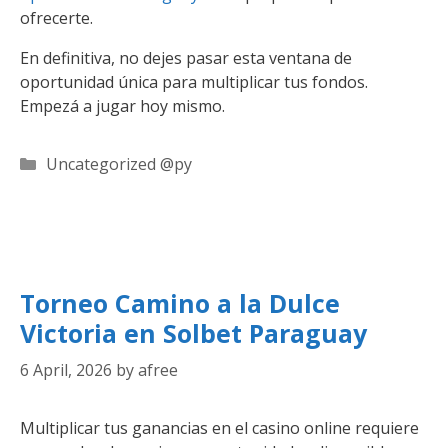
ofrecerte.
En definitiva, no dejes pasar esta ventana de
oportunidad única para multiplicar tus fondos.
Empezá a jugar hoy mismo.
Categories
Uncategorized @py
Torneo Camino a la Dulce
Victoria en Solbet Paraguay
6 April, 2026
by
afree
Multiplicar tus ganancias en el casino online requiere