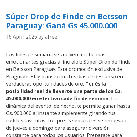
Súper Drop de Finde en Betsson
Paraguay: Ganá Gs 45.000.000
16 April, 2026
by
afree
Los fines de semana se vuelven mucho más
emocionantes gracias al increíble Súper Drop de Finde
en Betsson Paraguay. Esta promoción exclusiva de
Pragmatic Play transforma tus días de descanso en
verdaderas oportunidades de oro.
Tenés la
posibilidad real de llevarte una parte de los Gs.
45.000.000 en efectivo cada fin de semana.
La
dinámica del evento, de hecho, te permite ganar hasta
Gs. 900.000 al instante simplemente girando tus
rodillos favoritos. Los pozos semanales se renuevan
de jueves a domingo para asegurar diversión
constante para todos los usuarios. Preparate para