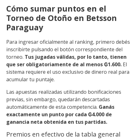
Cómo sumar puntos en el
Torneo de Otoño en Betsson
Paraguay
Para ingresar oficialmente al ranking, primero debés
inscribirte pulsando el botón correspondiente del
torneo.
Tus jugadas válidas, por lo tanto, tienen
que ser obligatoriamente de al menos ₲1.600.
El
sistema requiere el uso exclusivo de dinero real para
acumular tu puntaje.
Las apuestas realizadas utilizando bonificaciones
previas, sin embargo, quedarán descartadas
automáticamente de esta competencia.
Ganás
exactamente un punto por cada ₲4.000 de
ganancia neta obtenida en tus partidas.
Premios en efectivo de la tabla general