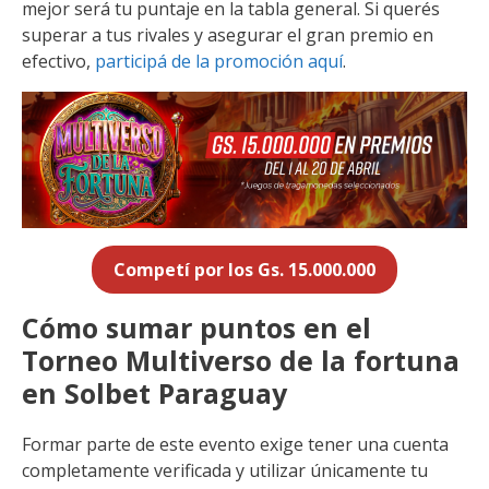
mejor será tu puntaje en la tabla general. Si querés
superar a tus rivales y asegurar el gran premio en
efectivo,
participá de la promoción aquí
.
Competí por los Gs. 15.000.000
Cómo sumar puntos en el
Torneo Multiverso de la fortuna
en Solbet Paraguay
Formar parte de este evento exige tener una cuenta
completamente verificada y utilizar únicamente tu