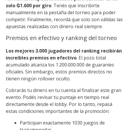
solo ₲1.600 por giro
. Tenés que inscribirte
manualmente en la pestaña del torneo para poder
competir. Finalmente, recordá que solo son válidas las
apuestas realizadas con dinero real siempre.
Premios en efectivo y ranking del torneo
Los mejores 3.000 jugadores del ranking recibirán
increíbles premios en efectivo
. El pozo total
acumulado alcanza los 1.200.000.000 de guaraníes
oficiales. Sin embargo, estos premios directos no
tienen ningún rollover oculto.
Cobrarás tu dinero en tu cuenta al finalizar este gran
evento. Podés revisar tu puntaje en tiempo real
directamente desde el lobby. Por lo tanto, repasá
estas condiciones importantes de la promoción:
Participan exactamente 1030 juegos de
tragamonedas.