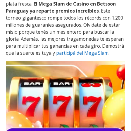
plata fresca.
El Mega Slam de Casino en Betsson
Paraguay ya reparte premios increíbles
. Este
torneo gigantesco rompe todos los récords con 1.200
millones de guaraníes asegurados. Olvidate de estar
misio porque tenés un mes entero para buscar la
gloria. Además, las mejores tragamonedas te esperan
para multiplicar tus ganancias en cada giro. Demostrá
que la suerte es tuya y
participá del Mega Slam
.