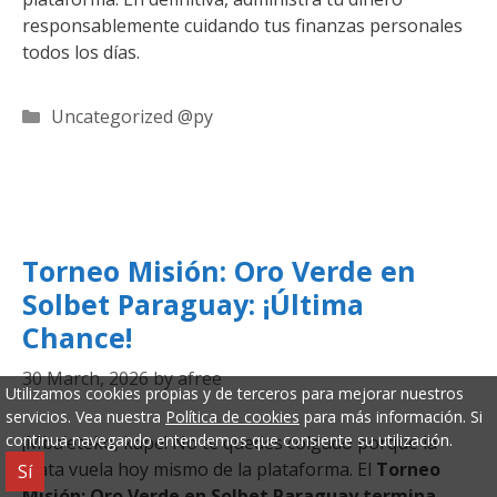
responsablemente cuidando tus finanzas personales
todos los días.
Categories
Uncategorized @py
Torneo Misión: Oro Verde en
Solbet Paraguay: ¡Última
Chance!
30 March, 2026
by
afree
Utilizamos cookies propias y de terceros para mejorar nuestros
servicios. Vea nuestra
Política de cookies
para más información. Si
continua navegando entendemos que consiente su utilización.
¡Mba’eteko, kape! No te quedes colgado porque la
plata vuela hoy mismo de la plataforma. El
Torneo
Sí
Misión: Oro Verde en Solbet Paraguay termina