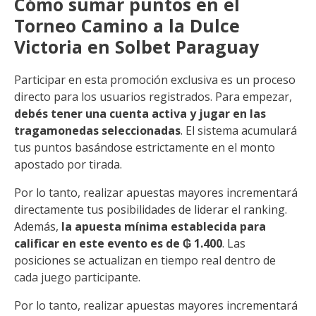
Cómo sumar puntos en el
Torneo Camino a la Dulce
Victoria en Solbet Paraguay
Participar en esta promoción exclusiva es un proceso
directo para los usuarios registrados. Para empezar,
debés tener una cuenta activa y jugar en las
tragamonedas seleccionadas
. El sistema acumulará
tus puntos basándose estrictamente en el monto
apostado por tirada.
Por lo tanto, realizar apuestas mayores incrementará
directamente tus posibilidades de liderar el ranking.
Además,
la apuesta mínima establecida para
calificar en este evento es de ₲ 1.400
. Las
posiciones se actualizan en tiempo real dentro de
cada juego participante.
Por lo tanto, realizar apuestas mayores incrementará