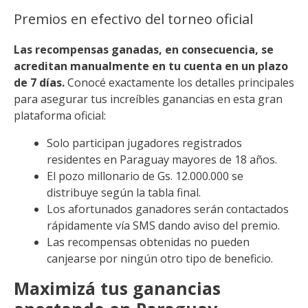
Premios en efectivo del torneo oficial
Las recompensas ganadas, en consecuencia, se
acreditan manualmente en tu cuenta en un plazo
de 7 días.
Conocé exactamente los detalles principales
para asegurar tus increíbles ganancias en esta gran
plataforma oficial:
Solo participan jugadores registrados
residentes en Paraguay mayores de 18 años.
El pozo millonario de Gs. 12.000.000 se
distribuye según la tabla final.
Los afortunados ganadores serán contactados
rápidamente vía SMS dando aviso del premio.
Las recompensas obtenidas no pueden
canjearse por ningún otro tipo de beneficio.
Maximizá tus ganancias