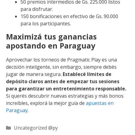
50 premios intermedios de Gs. 225.000 listos
para disfrutar.
150 bonificaciones en efectivo de Gs. 90.000
para los participantes.
Maximizá tus ganancias
apostando en Paraguay
Aprovechar los torneos de Pragmatic Play es una
decisión inteligente, sin embargo, siempre debés
jugar de manera segura.
Establecé límites de
depósito claros antes de empezar tus sesiones
para garantizar un entretenimiento responsable.
Si querés descubrir nuevas estrategias y más bonos
increíbles, explorá la mejor guía de
apuestas en
Paraguay
.
Categories
Uncategorized @py