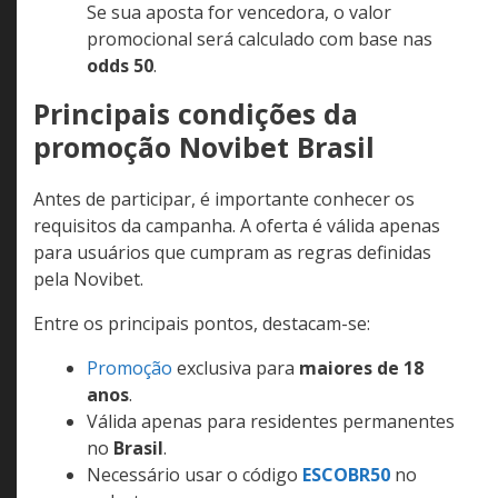
Se sua aposta for vencedora, o valor
promocional será calculado com base nas
odds 50
.
Principais condições da
promoção Novibet Brasil
Antes de participar, é importante conhecer os
requisitos da campanha. A oferta é válida apenas
para usuários que cumpram as regras definidas
pela Novibet.
Entre os principais pontos, destacam-se:
Promoção
exclusiva para
maiores de 18
anos
.
Válida apenas para residentes permanentes
no
Brasil
.
Necessário usar o código
ESCOBR50
no